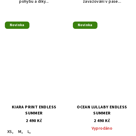
pohybu a díky...
zavazování v pase...
Novinka
Novinka
KIARA PRINT ENDLESS
OCEAN LULLABY ENDLESS
SUMMER
SUMMER
2 490 Kč
2 490 Kč
Vyprodáno
XS,
M,
L,