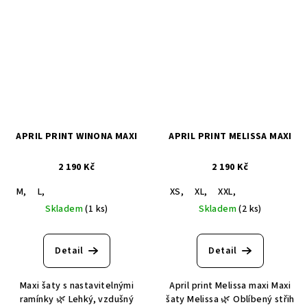
APRIL PRINT WINONA MAXI
APRIL PRINT MELISSA MAXI
2 190 Kč
2 190 Kč
M,
L,
XS,
XL,
XXL,
Skladem
(1 ks)
Skladem
(2 ks)
Detail
Detail
Maxi šaty s nastavitelnými
April print Melissa maxi Maxi
ramínky 🌿 Lehký, vzdušný
šaty Melissa 🌿 Oblíbený střih