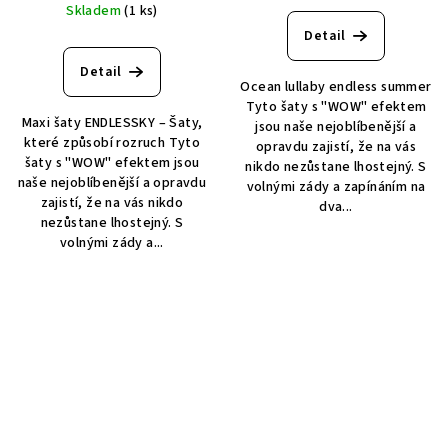
Skladem
(1 ks)
Detail
Detail
Ocean lullaby endless summer
Tyto šaty s "WOW" efektem
Maxi šaty ENDLESSKY – Šaty,
jsou naše nejoblíbenější a
které způsobí rozruch Tyto
opravdu zajistí, že na vás
šaty s "WOW" efektem jsou
nikdo nezůstane lhostejný. S
naše nejoblíbenější a opravdu
volnými zády a zapínáním na
zajistí, že na vás nikdo
dva...
nezůstane lhostejný. S
volnými zády a...