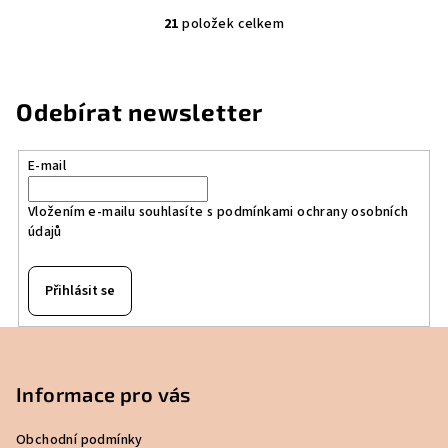
21
položek celkem
O
v
l
á
Odebírat newsletter
d
a
E-mail
c
í
Vložením e-mailu souhlasíte s
podmínkami ochrany osobních
p
údajů
r
v
k
Přihlásit se
y
v
Z
ý
á
p
p
Informace pro vás
i
a
s
Obchodní podmínky
u