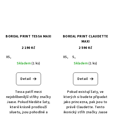
BOREAL PRINT TESSA MAXI
BOREAL PRINT CLAUDETTE
MAXI
2 190 Kč
2 590 Kč
XS,
XS,
S,
Skladem
(1 ks)
Skladem
(1 ks)
Detail
Detail
Tessa patří mezi
Pokud existují šaty, ve
nejoblíbenější střihy značky
kterých si budete připadat
Jaase. Pokud hledáte šaty,
jako princezna, pak jsou to
které krásně prodlouží
právě Claudette. Tento
siluetu, jsou pohodlné a
ikonický střih značky Jaase