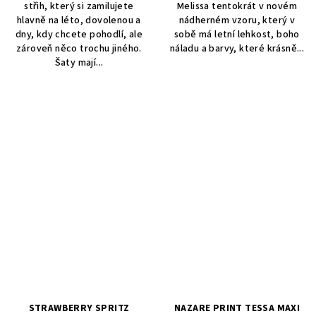
střih, který si zamilujete
Melissa tentokrát v novém
hlavně na léto, dovolenou a
nádherném vzoru, který v
dny, kdy chcete pohodlí, ale
sobě má letní lehkost, boho
zároveň něco trochu jiného.
náladu a barvy, které krásně...
Šaty mají...
STRAWBERRY SPRITZ
NAZARE PRINT TESSA MAXI