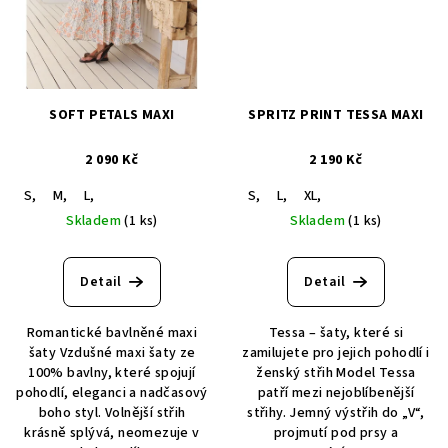
SOFT PETALS MAXI
SPRITZ PRINT TESSA MAXI
2 090 Kč
2 190 Kč
S,
M,
L,
S,
L,
XL,
Skladem
(1 ks)
Skladem
(1 ks)
Detail
Detail
Romantické bavlněné maxi
Tessa – šaty, které si
šaty Vzdušné maxi šaty ze
zamilujete pro jejich pohodlí i
100% bavlny, které spojují
ženský střih Model Tessa
pohodlí, eleganci a nadčasový
patří mezi nejoblíbenější
boho styl. Volnější střih
střihy. Jemný výstřih do „V“,
krásně splývá, neomezuje v
projmutí pod prsy a