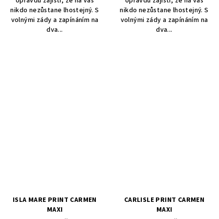
opravdu zajistí, že na vás
opravdu zajistí, že na vás
nikdo nezůstane lhostejný. S
nikdo nezůstane lhostejný. S
volnými zády a zapínáním na
volnými zády a zapínáním na
dva...
dva...
ISLA MARE PRINT CARMEN
CARLISLE PRINT CARMEN
MAXI
MAXI