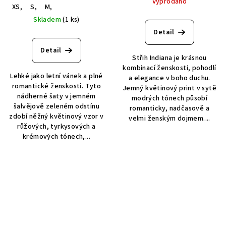
Vyprodáno
XS,
S,
M,
Skladem
(1 ks)
Detail
Detail
Střih Indiana je krásnou
kombinací ženskosti, pohodlí
Lehké jako letní vánek a plné
a elegance v boho duchu.
romantické ženskosti. Tyto
Jemný květinový print v sytě
nádherné šaty v jemném
modrých tónech působí
šalvějově zeleném odstínu
romanticky, nadčasově a
zdobí něžný květinový vzor v
velmi ženským dojmem....
růžových, tyrkysových a
krémových tónech,...