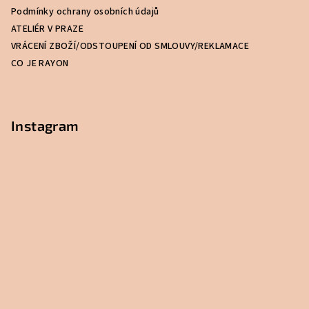
t
Podmínky ochrany osobních údajů
í
ATELIÉR V PRAZE
VRÁCENÍ ZBOŽÍ/ODSTOUPENÍ OD SMLOUVY/REKLAMACE
CO JE RAYON
Instagram