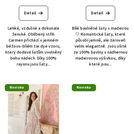
Detail
Detail
Lehké, vzdušné a dokonale
Bílé bavlněné šaty s madeirou
ženské. Oblíbený střih
🤍 Romantické šaty, které
Carmen přichází v jemném
působí jemně, ale zároveň
béžovo-bílém tie dye vzoru,
velmi elegantně. Jsou ušité
který dodává šatům uvolněný
ze 100% bavlny s nádhernou
boho nádech. Díky 100%
madeirovou výšivkou, díky
rayonu jsou šaty...
které jsou...
Novinka
Novinka