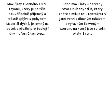
Maxi šaty z lehkého 100%
Boho maxi šaty – červený
rayonu, který je na těle
vzor Oblíbený střih, který
neuvěřitelně příjemný a
znáte a milujete – tentokrát v
krásně splývá s pohybem.
jarní verzi s dlouhým rukávem
Materiál dýchá, je jemný na
a výrazným červeným
dotek a ideální pro teplejší
vzorem, na který jste se tolik
dny – přesně ten typ,...
ptaly. Šaty...