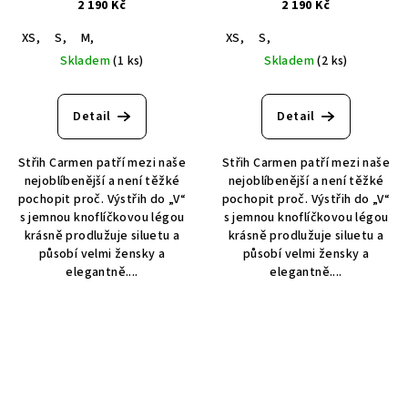
2 190 Kč
2 190 Kč
XS,
S,
M,
XS,
S,
Skladem
(1 ks)
Skladem
(2 ks)
Detail
Detail
Střih Carmen patří mezi naše
Střih Carmen patří mezi naše
nejoblíbenější a není těžké
nejoblíbenější a není těžké
pochopit proč. Výstřih do „V“
pochopit proč. Výstřih do „V“
s jemnou knoflíčkovou légou
s jemnou knoflíčkovou légou
krásně prodlužuje siluetu a
krásně prodlužuje siluetu a
působí velmi žensky a
působí velmi žensky a
elegantně....
elegantně....