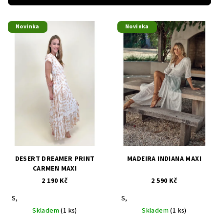
r
V
o
Novinka
Novinka
ý
d
p
u
i
k
s
t
p
ů
r
o
d
u
k
DESERT DREAMER PRINT
MADEIRA INDIANA MAXI
t
CARMEN MAXI
2 190 Kč
2 590 Kč
ů
S,
S,
Skladem
(1 ks)
Skladem
(1 ks)