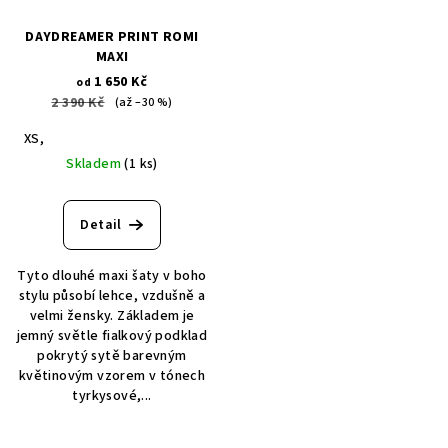
DAYDREAMER PRINT ROMI
MAXI
1 650 Kč
od
2 390 Kč
(až –30 %)
XS,
Skladem
(1 ks)
Detail
Tyto dlouhé maxi šaty v boho
stylu působí lehce, vzdušně a
velmi žensky. Základem je
jemný světle fialkový podklad
pokrytý sytě barevným
květinovým vzorem v tónech
tyrkysové,...