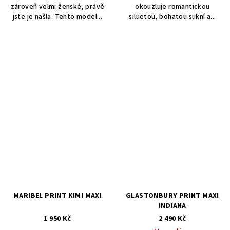
zároveň velmi ženské, právě
okouzluje romantickou
jste je našla. Tento model...
siluetou, bohatou sukní a...
MARIBEL PRINT KIMI MAXI
GLASTONBURY PRINT MAXI
INDIANA
1 950 Kč
2 490 Kč