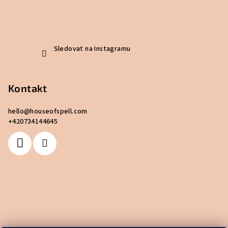
Sledovat na Instagramu
Kontakt
hello
@
houseofspell.com
+420734144645