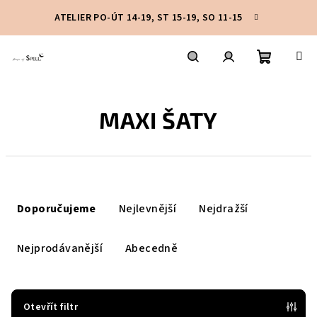
Přejít
ATELIER PO-ÚT 14-19, ST 15-19, SO 11-15
na
obsah
Nákupní
Hledat
Přihlášení
MAXI ŠATY
košík
Ř
a
Doporučujeme
Nejlevnější
Nejdražší
z
e
Nejprodávanější
Abecedně
n
í
p
Otevřít filtr