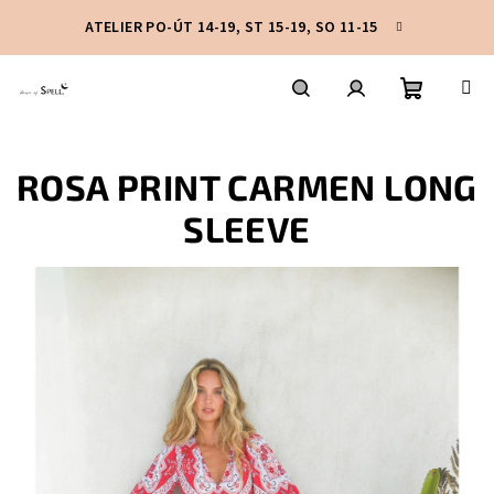
Přejít
ATELIER PO-ÚT 14-19, ST 15-19, SO 11-15
na
obsah
Nákupní
Hledat
Přihlášení
ROSA PRINT CARMEN LONG
košík
SLEEVE