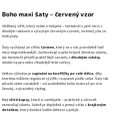
Boho maxi šaty – červený vzor
Oblíbený střih, který znáte a milujete – tentokrát v jarní verzi s
dlouhým rukávem a výrazným červeným vzorem, na který jste se
tolik ptaly.
Šaty vycházejí ze střihu
Carmen
, který se u vás pravidelně řadí
mezi nejprodávanější. Zachovávají si jeho krásně ženskou siluetu,
ale tentokrát přináší praktičtější variantu s
dlouhými rukávy
,
ideální na jaro nebo chladnější letní večery.
Velkou výhodou je
zapínání na knoflíčky po celé délce
, díky
kterému můžete regulovat výstřih i rozparek podle sebe. Šaty tak
působí velmi variabilně – od uvolněného boho looku až po více
ženský, zvýrazněný styling.
Mají
všité kapsy
, které si zamilujete – praktické a zároveň
nenarušují siluetu. Sukně je doplněná o jemný volán s
krajkovým
detailem
, který dodává šatům lehkost a pohyb.