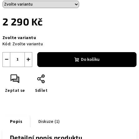
2 290 Kč
Měrná
Zvolte variantu
cena:
Kód:
Zvolte variantu
−
+
Do košíku
Zeptat se
Sdílet
Popis
Diskuze (1)
Detailní popis produktu