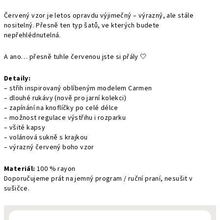
Červený vzor je letos opravdu výjimečný – výrazný, ale stále
nositelný. Přesně ten typ šatů, ve kterých budete
nepřehlédnutelná.
A ano… přesně tuhle červenou jste si přály 🤍
Detaily:
– střih inspirovaný oblíbeným modelem Carmen
– dlouhé rukávy (nově pro jarní kolekci)
– zapínání na knoflíčky po celé délce
– možnost regulace výstřihu i rozparku
– všité kapsy
– volánová sukně s krajkou
– výrazný červený boho vzor
Materiál:
100 % rayon
Doporučujeme prát na jemný program / ruční praní, nesušit v
sušičce.