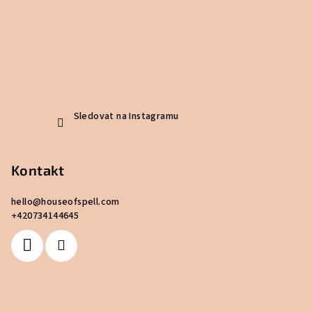
Sledovat na Instagramu
Kontakt
hello
@
houseofspell.com
+420734144645