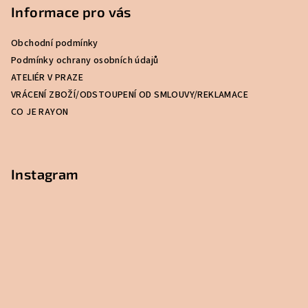
p
Informace pro vás
a
Obchodní podmínky
t
Podmínky ochrany osobních údajů
í
ATELIÉR V PRAZE
VRÁCENÍ ZBOŽÍ/ODSTOUPENÍ OD SMLOUVY/REKLAMACE
CO JE RAYON
Instagram