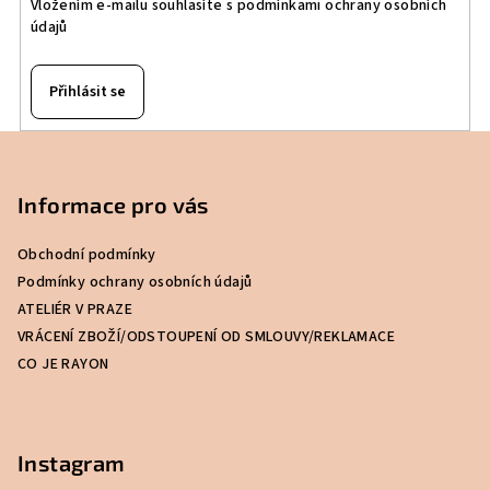
Vložením e-mailu souhlasíte s
podmínkami ochrany osobních
údajů
Přihlásit se
Z
á
p
Informace pro vás
a
Obchodní podmínky
t
Podmínky ochrany osobních údajů
í
ATELIÉR V PRAZE
VRÁCENÍ ZBOŽÍ/ODSTOUPENÍ OD SMLOUVY/REKLAMACE
CO JE RAYON
Instagram