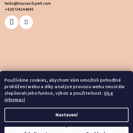
hello
@
houseofspell.com
+420734144645
Používáme cookies, abychom Vám umožnili pohodlné
prohlížení webu a díky analýze provozu webu neustále
zlepšovali jeho funkce, výkon a použitelnost.
Více
informací
Nastavení
Copyright 2026
House of Spell
. Všechna práva vyhrazena.