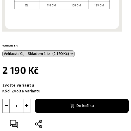
VARIANTA:
2 190 Kč
Měrná
Zvolte variantu
cena:
Kód:
Zvolte variantu
−
+
Do košíku