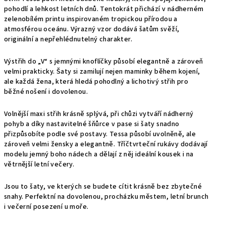
pohodlí a lehkost letních dnů. Tentokrát přichází v nádherném
zelenobílém printu inspirovaném tropickou přírodou a
atmosférou oceánu. Výrazný vzor dodává šatům svěží,
originální a nepřehlédnutelný charakter.
Výstřih do „V“ s jemnými knoflíčky působí elegantně a zároveň
velmi prakticky. Šaty si zamilují nejen maminky během kojení,
ale každá žena, která hledá pohodlný a lichotivý střih pro
běžné nošení i dovolenou.
Volnější maxi střih krásně splývá, při chůzi vytváří nádherný
pohyb a díky nastavitelné šňůrce v pase si šaty snadno
přizpůsobíte podle své postavy. Tessa působí uvolněně, ale
zároveň velmi žensky a elegantně. Tříčtvrteční rukávy dodávají
modelu jemný boho nádech a dělají z něj ideální kousek i na
větrnější letní večery.
Jsou to šaty, ve kterých se budete cítit krásně bez zbytečné
snahy. Perfektní na dovolenou, procházku městem, letní brunch
i večerní posezení u moře.