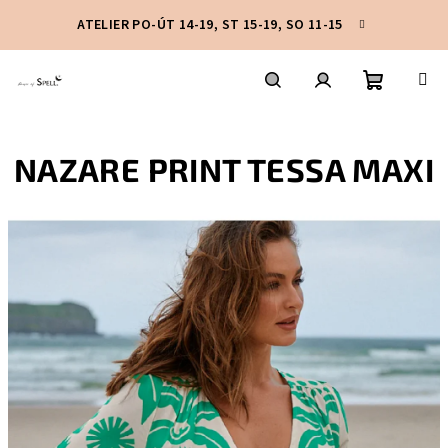
Přejít
ATELIER PO-ÚT 14-19, ST 15-19, SO 11-15
na
obsah
Nákupní
Hledat
Přihlášení
NAZARE PRINT TESSA MAXI
košík