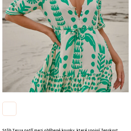
Střih Tessa patří mezi oblíbené kousky, které spojují ženskost,