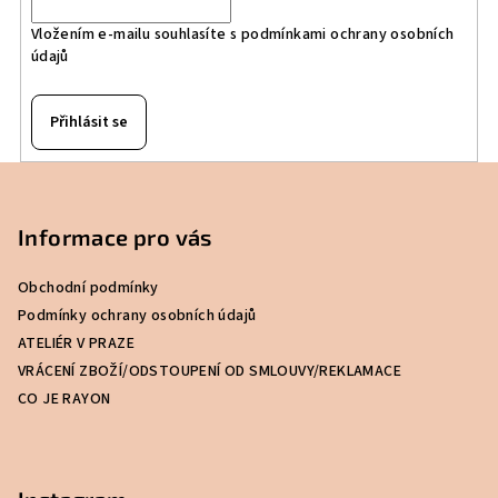
í
Vložením e-mailu souhlasíte s
podmínkami ochrany osobních
p
údajů
r
v
k
Přihlásit se
y
v
Z
ý
á
p
p
Informace pro vás
i
a
s
Obchodní podmínky
u
t
Podmínky ochrany osobních údajů
í
ATELIÉR V PRAZE
VRÁCENÍ ZBOŽÍ/ODSTOUPENÍ OD SMLOUVY/REKLAMACE
CO JE RAYON