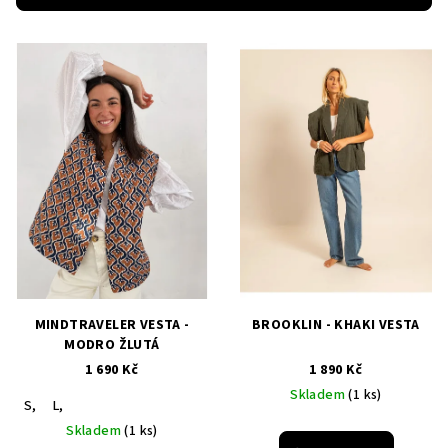
r
V
o
ý
d
p
u
i
k
s
t
p
ů
r
o
d
u
k
MINDTRAVELER VESTA -
BROOKLIN - KHAKI VESTA
t
MODRO ŽLUTÁ
1 690 Kč
1 890 Kč
ů
Skladem
(1 ks)
S,
L,
Skladem
(1 ks)