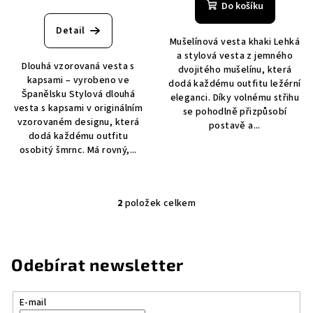
Do košíku
Detail
Mušelínová vesta khaki Lehká
a stylová vesta z jemného
Dlouhá vzorovaná vesta s
dvojitého mušelínu, která
kapsami – vyrobeno ve
dodá každému outfitu ležérní
Španělsku Stylová dlouhá
eleganci. Díky volnému střihu
vesta s kapsami v originálním
se pohodlně přizpůsobí
vzorovaném designu, která
postavě a...
dodá každému outfitu
osobitý šmrnc. Má rovný,...
2
položek celkem
O
v
l
á
Odebírat newsletter
d
a
E-mail
c