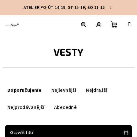
Přejít
ATELIER PO-ÚT 14-19, ST 15-19, SO 11-15
na
obsah
Nákupní
Hledat
Přihlášení
VESTY
košík
Ř
a
Doporučujeme
Nejlevnější
Nejdražší
z
e
Nejprodávanější
Abecedně
n
í
p
Otevřít filtr