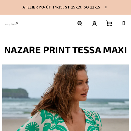
Přejít
ATELIER PO-ÚT 14-19, ST 15-19, SO 11-15
na
obsah
Nákupní
Hledat
Přihlášení
NAZARE PRINT TESSA MAXI
košík