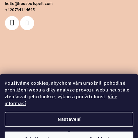
hello
@
houseofspell.com
+420734144645
Používáme cookies, abychom Vám umožnili pohodlné
prohlížení webu a díky analýze provozu webu neustále
zlepšovali jeho funkce, výkon a použitelnost.
Více
informací
Nastavení
Copyright 2026
House of Spell
. Všechna práva vyhrazena.