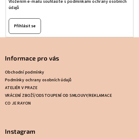
Vložením e-mailu souhlasíte s
podmínkami ochrany osobních
údajů
Přihlásit se
Z
á
p
Informace pro vás
a
Obchodní podmínky
t
Podmínky ochrany osobních údajů
í
ATELIÉR V PRAZE
VRÁCENÍ ZBOŽÍ/ODSTOUPENÍ OD SMLOUVY/REKLAMACE
CO JE RAYON
Instagram