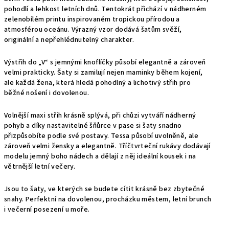
pohodlí a lehkost letních dnů. Tentokrát přichází v nádherném
zelenobílém printu inspirovaném tropickou přírodou a
atmosférou oceánu. Výrazný vzor dodává šatům svěží,
originální a nepřehlédnutelný charakter.
Výstřih do „V“ s jemnými knoflíčky působí elegantně a zároveň
velmi prakticky. Šaty si zamilují nejen maminky během kojení,
ale každá žena, která hledá pohodlný a lichotivý střih pro
běžné nošení i dovolenou.
Volnější maxi střih krásně splývá, při chůzi vytváří nádherný
pohyb a díky nastavitelné šňůrce v pase si šaty snadno
přizpůsobíte podle své postavy. Tessa působí uvolněně, ale
zároveň velmi žensky a elegantně. Tříčtvrteční rukávy dodávají
modelu jemný boho nádech a dělají z něj ideální kousek i na
větrnější letní večery.
Jsou to šaty, ve kterých se budete cítit krásně bez zbytečné
snahy. Perfektní na dovolenou, procházku městem, letní brunch
i večerní posezení u moře.