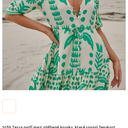
Střih Tessa patří mezi oblíbené kousky, které spojují ženskost,