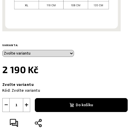
VARIANTA:
2 190 Kč
Měrná
Zvolte variantu
cena:
Kód:
Zvolte variantu
−
+
Do košíku