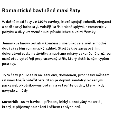
Romantické bavlněné maxi šaty
Vzdušné maxi šaty ze
100% bavlny
, které spojují pohodlí, eleganci
a nadčasový boho styl. Volnější střih krásně splývá, neomezuje v
pohybu a díky vrstvené sukni působí lehce a velmi žensky.
Jemný květinový potisk v kombinaci meruňkové a světle modré
dodává šatům romantický vzhled. Stojáček se zavazováním,
dekorativní sedlo na živůtku a nabírané rukávy zakončené pružnou
manžetou vytvářejí propracovaný střih, který sluší různým typům
postavy.
Tyto šaty jsou ideální na letní dny, dovolenou, procházky městem
i slavnostnější příležitosti. Stačí je doplnit sandálky, koženými
pásky nebo kotníkovými botami a vytvoříte outfit, který nikdy
nevyjde z módy.
Materiál:
100 % bavlna – přírodní, lehký a prodyšný materiál,
který je příjemný na nošení i během teplých dnů.