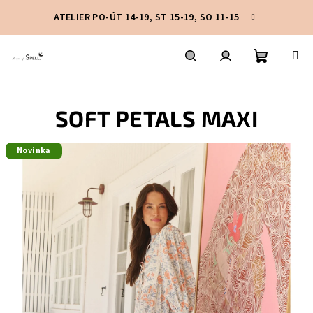
Přejít
ATELIER PO-ÚT 14-19, ST 15-19, SO 11-15
na
obsah
Nákupní
Hledat
Přihlášení
SOFT PETALS MAXI
košík
Novinka