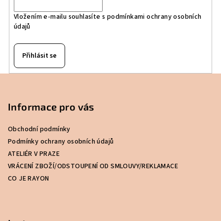
Vložením e-mailu souhlasíte s
podmínkami ochrany osobních
údajů
Přihlásit se
Z
á
p
Informace pro vás
a
Obchodní podmínky
t
Podmínky ochrany osobních údajů
í
ATELIÉR V PRAZE
VRÁCENÍ ZBOŽÍ/ODSTOUPENÍ OD SMLOUVY/REKLAMACE
CO JE RAYON