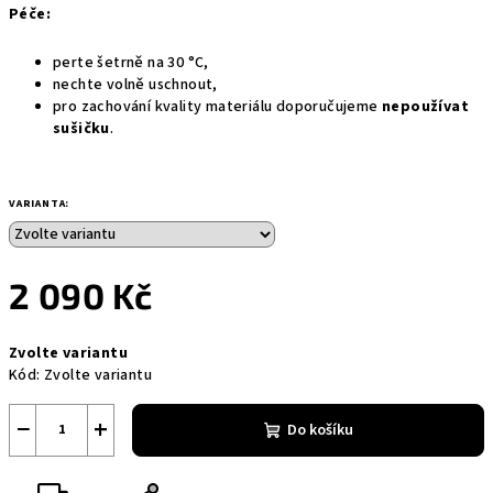
Péče:
perte šetrně na 30 °C,
nechte volně uschnout,
pro zachování kvality materiálu doporučujeme
nepoužívat
sušičku
.
VARIANTA:
2 090 Kč
Měrná
Zvolte variantu
cena:
Kód:
Zvolte variantu
−
+
Do košíku