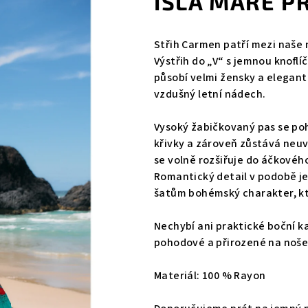
ISLA MARE P
Střih Carmen patří mezi naše 
Výstřih do „V“ s jemnou knoflí
působí velmi žensky a elegant
vzdušný letní nádech.
Vysoký žabičkovaný pas se po
křivky a zároveň zůstává neuv
se volně rozšiřuje do áčkového
Romantický detail v podobě 
šatům bohémský charakter, kte
Nechybí ani praktické boční ka
pohodové a přirozené na noše
Materiál: 100 % Rayon