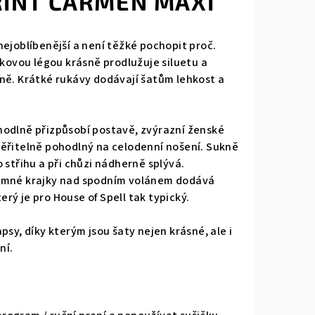
RINT CARMEN MAXI
nejoblíbenější a není těžké pochopit proč.
čkovou légou krásně prodlužuje siluetu a
ně. Krátké rukávy dodávají šatům lehkost a
hodlně přizpůsobí postavě, zvýrazní ženské
ěřitelně pohodlný na celodenní nošení. Sukně
 střihu a při chůzi nádherně splývá.
jemné krajky nad spodním volánem dodává
rý je pro House of Spell tak typický.
psy, díky kterým jsou šaty nejen krásné, ale i
ní.