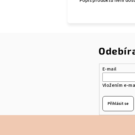
Popis produktu není dos
Odebír
E-mail
Vložením e-mai
Přihlásit se