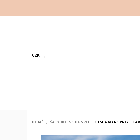
Přejít
na
obsah
CZK
DOMŮ
/
ŠATY HOUSE OF SPELL
/
ISLA MARE PRINT CA