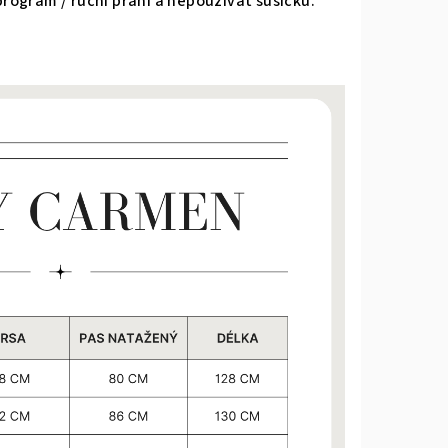
ogram / ruční praní a nepoužívat sušičku.