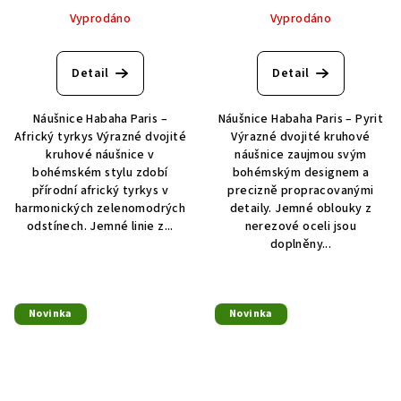
Vyprodáno
Vyprodáno
Detail
Detail
Náušnice Habaha Paris –
Náušnice Habaha Paris – Pyrit
Africký tyrkys Výrazné dvojité
Výrazné dvojité kruhové
kruhové náušnice v
náušnice zaujmou svým
bohémském stylu zdobí
bohémským designem a
přírodní africký tyrkys v
precizně propracovanými
harmonických zelenomodrých
detaily. Jemné oblouky z
odstínech. Jemné linie z...
nerezové oceli jsou
doplněny...
Novinka
Novinka