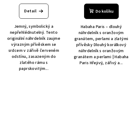
Detail
Do košíku
Jemný, symbolický a
Habaha Paris – dlouhý
nepřehlédnutelný. Tento
náhrdelník s oranžovým
originální náhrdelník zaujme
granátem, perlami a zlatými
výrazným přívěskem se
přívěsky Dlouhý korálkový
srdcem v zářivě červeném
náhrdelník s oranžovým
odstínu, zasazeným do
granátem a perlami | Habaha
zlatého rámu s
Paris Hřejivý, zářivý a...
paprskovitým...