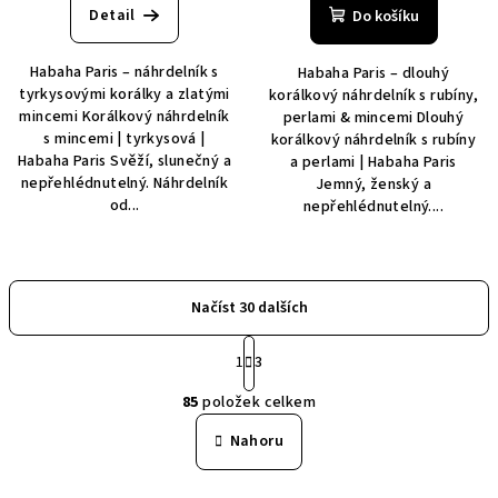
Detail
Do košíku
Habaha Paris – náhrdelník s
Habaha Paris – dlouhý
tyrkysovými korálky a zlatými
korálkový náhrdelník s rubíny,
mincemi Korálkový náhrdelník
perlami & mincemi Dlouhý
s mincemi | tyrkysová |
korálkový náhrdelník s rubíny
Habaha Paris Svěží, slunečný a
a perlami | Habaha Paris
nepřehlédnutelný. Náhrdelník
Jemný, ženský a
od...
nepřehlédnutelný....
Načíst 30 dalších
S
1
3
t
O
r
85
položek celkem
á
v
n
l
Nahoru
k
á
o
d
v