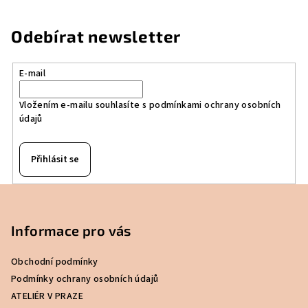
a
á
n
c
Odebírat newsletter
í
í
p
r
E-mail
v
k
Vložením e-mailu souhlasíte s
podmínkami ochrany osobních
údajů
y
v
ý
Přihlásit se
p
i
Z
s
á
u
p
Informace pro vás
a
Obchodní podmínky
t
Podmínky ochrany osobních údajů
í
ATELIÉR V PRAZE