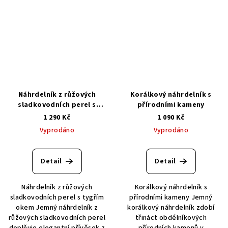
Náhrdelník z růžových
Korálkový náhrdelník s
sladkovodních perel s
přírodními kameny
tygřím okem
1 290 Kč
1 090 Kč
Vyprodáno
Vyprodáno
Detail
Detail
Náhrdelník z růžových
Korálkový náhrdelník s
sladkovodních perel s tygřím
přírodními kameny Jemný
okem Jemný náhrdelník z
korálkový náhrdelník zdobí
růžových sladkovodních perel
třináct obdélníkových