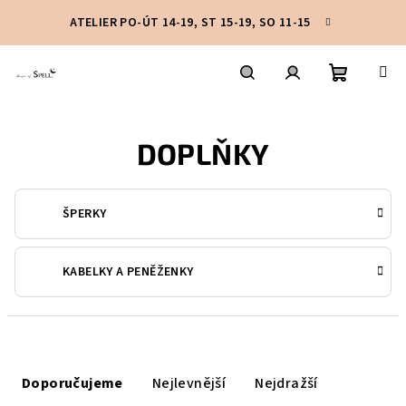
Přejít
ATELIER PO-ÚT 14-19, ST 15-19, SO 11-15
na
obsah
Nákupní
Hledat
Přihlášení
DOPLŇKY
košík
ŠPERKY
KABELKY A PENĚŽENKY
Ř
a
Doporučujeme
Nejlevnější
Nejdražší