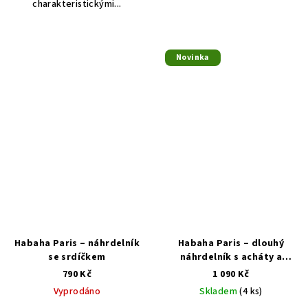
charakteristickými...
Novinka
Habaha Paris – náhrdelník
Habaha Paris – dlouhý
se srdíčkem
náhrdelník s acháty a
parlami
790 Kč
1 090 Kč
Vyprodáno
Skladem
(4 ks)