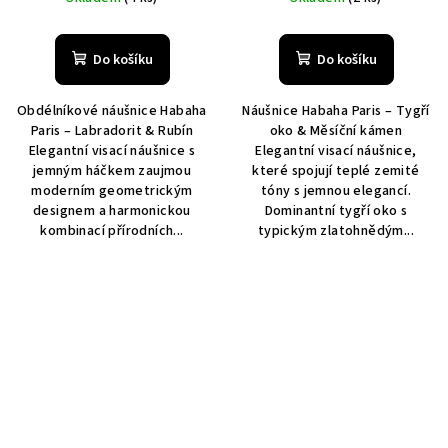
Do košíku
Do košíku
Obdélníkové náušnice Habaha
Náušnice Habaha Paris – Tygří
Paris – Labradorit & Rubín
oko & Měsíční kámen
Elegantní visací náušnice s
Elegantní visací náušnice,
jemným háčkem zaujmou
které spojují teplé zemité
moderním geometrickým
tóny s jemnou elegancí.
designem a harmonickou
Dominantní tygří oko s
kombinací přírodních...
typickým zlatohnědým...