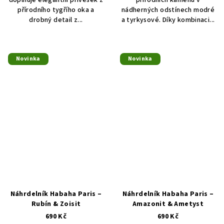
doplňuje elegantní přívěsek z
přírodních kamenů v
přírodního tygřího oka a
nádherných odstínech modré
drobný detail z...
a tyrkysové. Díky kombinaci...
Novinka
Novinka
Náhrdelník Habaha Paris –
Náhrdelník Habaha Paris –
Rubín & Zoisit
Amazonit & Ametyst
690 Kč
690 Kč