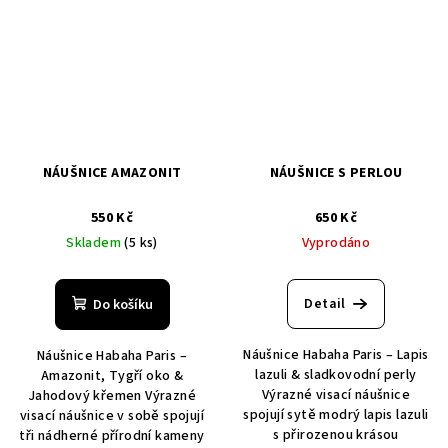
NÁUŠNICE AMAZONIT
NÁUŠNICE S PERLOU
550 Kč
650 Kč
Skladem
(5 ks)
Vyprodáno
Detail
Do košíku
Náušnice Habaha Paris – Lapis
Náušnice Habaha Paris –
lazuli & sladkovodní perly
Amazonit, Tygří oko &
Výrazné visací náušnice
Jahodový křemen Výrazné
spojují sytě modrý lapis lazuli
visací náušnice v sobě spojují
s přirozenou krásou
tři nádherné přírodní kameny