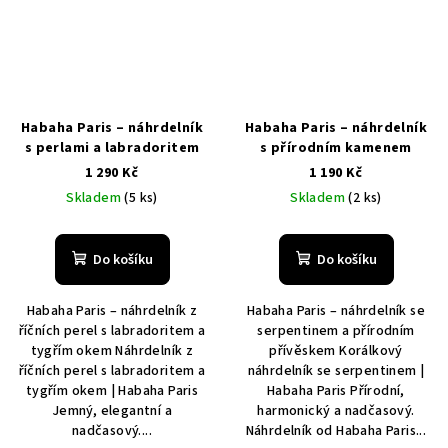
Habaha Paris – náhrdelník
Habaha Paris – náhrdelník
s perlami a labradoritem
s přírodním kamenem
1 290 Kč
1 190 Kč
Skladem
(5 ks)
Skladem
(2 ks)
Do košíku
Do košíku
Habaha Paris – náhrdelník z
Habaha Paris – náhrdelník se
říčních perel s labradoritem a
serpentinem a přírodním
tygřím okem Náhrdelník z
přívěskem Korálkový
říčních perel s labradoritem a
náhrdelník se serpentinem |
tygřím okem | Habaha Paris
Habaha Paris Přírodní,
Jemný, elegantní a
harmonický a nadčasový.
nadčasový....
Náhrdelník od Habaha Paris...