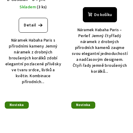
Skladem
(3 ks)
Do košíku
Detail
Náramek Habaha Paris –
Perleť Jemný čtyřřadý
Náramek Habaha Paris s
náramek z drobných
přírodními kameny Jemný
přírodních kamenů zaujme
náramek z drobných
svou elegantní jednoduchostí
broušených korálků zdobí
a nadčasovým designem.
elegantní pozlacené přívěsky
Čtyři řady jemně broušených
ve tvaru srdce, lístků a
korálků...
květin. Kombinace
přírodních...
Novinka
Novinka