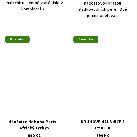
malachitu. Jemné zlaté linie v
nadčasovou krásou
kombinaci s...
sladkovodních perel. Dvě
jemná ocelová...
Novinka
Novinka
Náušnice Habaha Paris –
KRUHOVÉ NÁUŠNICE Z
Africký tyrkys
PYRITU
990 Kč
990 Kč