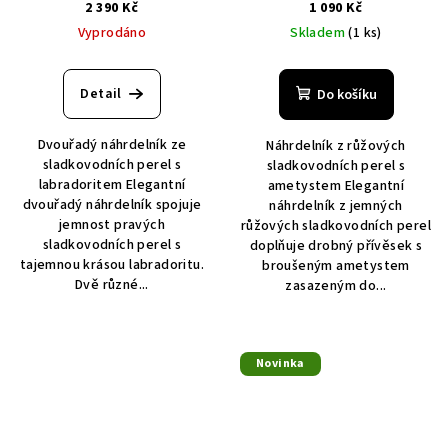
labradoritem
ametystem
2 390 Kč
1 090 Kč
Vyprodáno
Skladem
(1 ks)
Detail
Do košíku
Dvouřadý náhrdelník ze
Náhrdelník z růžových
sladkovodních perel s
sladkovodních perel s
labradoritem Elegantní
ametystem Elegantní
dvouřadý náhrdelník spojuje
náhrdelník z jemných
jemnost pravých
růžových sladkovodních perel
sladkovodních perel s
doplňuje drobný přívěsek s
tajemnou krásou labradoritu.
broušeným ametystem
Dvě různé...
zasazeným do...
Novinka