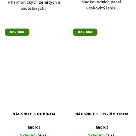
sladkovodních perel.
v harmonických zemitých a
Kapkovitý lapis...
pastelových...
Novinka
Novinka
NÁUŠNICE S RUBÍNEM
NÁUŠNICE S TYGŘÍM OKEM
590 Kč
590 Kč
Skladem
(4 ks)
Skladem
(2 ks)