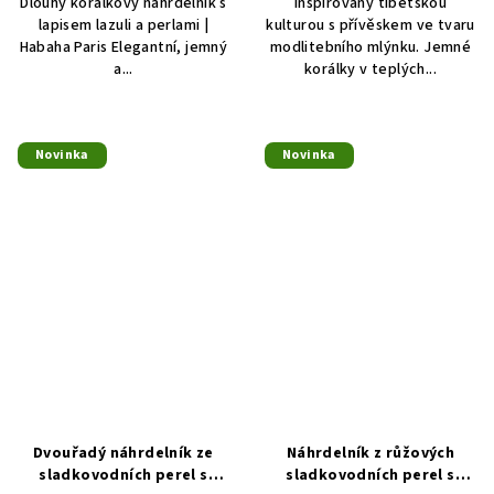
Dlouhý korálkový náhrdelník s
inspirovaný tibetskou
lapisem lazuli a perlami |
kulturou s přívěskem ve tvaru
Habaha Paris Elegantní, jemný
modlitebního mlýnku. Jemné
a...
korálky v teplých...
Novinka
Novinka
Dvouřadý náhrdelník ze
Náhrdelník z růžových
sladkovodních perel s
sladkovodních perel s