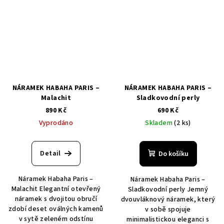
NÁRAMEK HABAHA PARIS –
NÁRAMEK HABAHA PARIS –
Malachit
Sladkovodní perly
890 Kč
690 Kč
Vyprodáno
Skladem
(2 ks)
Detail
Do košíku
Náramek Habaha Paris –
Náramek Habaha Paris –
Malachit Elegantní otevřený
Sladkovodní perly Jemný
náramek s dvojitou obručí
dvouvláknový náramek, který
zdobí deset oválných kamenů
v sobě spojuje
v sytě zeleném odstínu
minimalistickou eleganci s