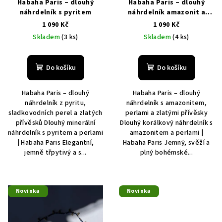
Habaha Paris – dlouhý
Habaha Paris – dlouhý
t
náhrdelník s pyritem
náhrdelník amazonit a
perle
1 090 Kč
1 090 Kč
ů
Skladem
(3 ks)
Skladem
(4 ks)
Do košíku
Do košíku
Habaha Paris – dlouhý
Habaha Paris – dlouhý
náhrdelník z pyritu,
náhrdelník s amazonitem,
sladkovodních perel a zlatých
perlami a zlatými přívěsky
přívěsků Dlouhý minerální
Dlouhý korálkový náhrdelník s
náhrdelník s pyritem a perlami
amazonitem a perlami |
| Habaha Paris Elegantní,
Habaha Paris Jemný, svěží a
jemně třpytivý a s...
plný bohémské...
Novinka
Novinka