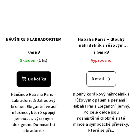
NÁUŠNICE S LABRADORITEM
Habaha Paris – dlouhý
náhrdelník s růžovým
opálem
590 Kč
1 090 Kč
Skladem
(1 ks)
Vyprodáno
Detail
Do košíku
Dlouhý korálkový náhrdelník s
Náušnice Habaha Paris –
růžovým opálem a perlami |
Labradorit & Jahodový
Habaha Paris Elegantní, jemný.
křemen Elegantní visací
Po celé délce jsou
náušnice, které spojují
rozmístěné drobné zlaté
jemnost s výrazným
mince a symbolické přívěsky,
designem. Dominantní
které se při...
labradorit s