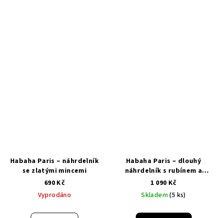
Habaha Paris – náhrdelník
Habaha Paris – dlouhý
se zlatými mincemi
náhrdelník s rubínem a
perlemi
690 Kč
1 090 Kč
Vyprodáno
Skladem
(5 ks)