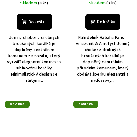
Skladem
(4 ks)
Skladem
(3 ks)
Do košíku
Do košíku
Jemný choker z drobných
Náhrdelník Habaha Paris –
broušených korálků je
Amazonit & Ametyst Jemný
doplněný centrálním
choker z drobných
kamenem ze zoisitu, který
broušených korálků je
vytváří elegantní kontrast s
doplněný centrálním
rubínovými korálky.
přírodním kamenem, který
Minimalistický design se
dodává šperku elegantní a
zlatými...
nadčasový...
Novinka
Novinka