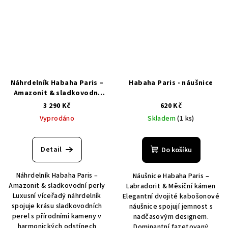
Náhrdelník Habaha Paris –
Habaha Paris - náušnice
Amazonit & sladkovodní
perly
3 290 Kč
620 Kč
Vyprodáno
Skladem
(1 ks)
Detail
Do košíku
Náhrdelník Habaha Paris –
Náušnice Habaha Paris –
Amazonit & sladkovodní perly
Labradorit & Měsíční kámen
Luxusní víceřadý náhrdelník
Elegantní dvojité kabošonové
spojuje krásu sladkovodních
náušnice spojují jemnost s
perel s přírodními kameny v
nadčasovým designem.
harmonických odstínech
Dominantní fazetovaný