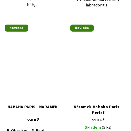
bílé,...
labradorit s...
Novinka
Novinka
HABAHA PARIS - NÁRAMEK
Náramek Habaha Paris –
Perleť
550 Kč
590 Kč
Skladem
(5 ks)
B-Obsidián
D-Pyrit