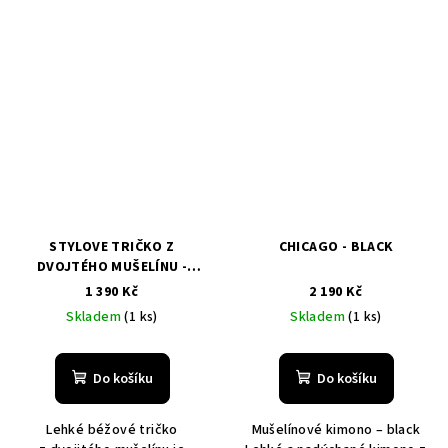
STYLOVE TRIČKO Z
CHICAGO - BLACK
DVOJTÉHO MUŠELÍNU -
BEIGE
1 390 Kč
2 190 Kč
Skladem
(1 ks)
Skladem
(1 ks)
Do košíku
Do košíku
Lehké béžové tričko
Mušelínové kimono – black