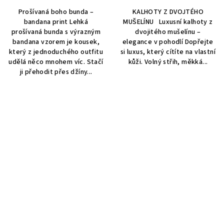
Prošívaná boho bunda –
KALHOTY Z DVOJTÉHO
bandana print Lehká
MUŠELÍNU Luxusní kalhoty z
prošívaná bunda s výrazným
dvojitého mušelínu –
bandana vzorem je kousek,
elegance v pohodlí Dopřejte
který z jednoduchého outfitu
si luxus, který cítíte na vlastní
udělá něco mnohem víc. Stačí
kůži. Volný střih, měkká...
ji přehodit přes džíny...