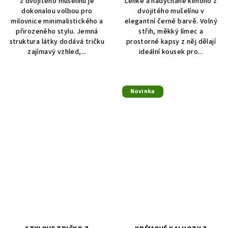
z dvojitého mušelínu je
Lehké a nadýchané kimono z
dokonalou volbou pro
dvojitého mušelínu v
milovnice minimalistického a
elegantní černé barvě. Volný
přirozeného stylu. Jemná
střih, měkký límec a
struktura látky dodává tričku
prostorné kapsy z něj dělají
zajímavý vzhled,...
ideální kousek pro...
Novinka