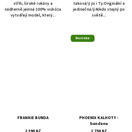
střih, široké rukávy a
taková/ý jsi i Ty.Originální a
nádherně jemná 100% viskóza
jedinečná/ý.Nikdo stejný po
vytvářejí model, který...
světě...
Novinka
FRANKIE BUNDA
PHOENIX KALHOTY -
bandana
2 390 Kč
1 750 Kč