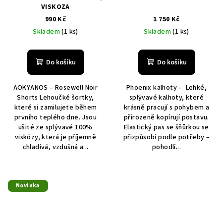
VISKOZA
990 Kč
1 750 Kč
Skladem
(1 ks)
Skladem
(1 ks)
Do košíku
Do košíku
AOKYANOS – Rosewell Noir
Phoenix kalhoty – Lehké,
Shorts Lehoučké šortky,
splývavé kalhoty, které
které si zamilujete během
krásně pracují s pohybem a
prvního teplého dne. Jsou
přirozeně kopírují postavu.
ušité ze splývavé 100%
Elastický pas se šňůrkou se
viskózy, která je příjemně
přizpůsobí podle potřeby –
chladivá, vzdušná a...
pohodlí...
Novinka