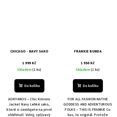
CHICAGO - NAVY SAKO
FRANKIE BUNDA
1 999 Kč
1 950 Kč
Skladem
(1 ks)
Skladem
(1 ks)
Do košíku
Do košíku
AOKYANOS – Chic Kimono
FOR ALL FASHION NATIVE
Jacket Navy Lehké sako,
GODDESS AND ADVENTUROUS
které si zamilujete na první
FOLKS – THIS IS FRANKIE Co
obléknutí. Volný, splývavý
kus, to originál. Protože