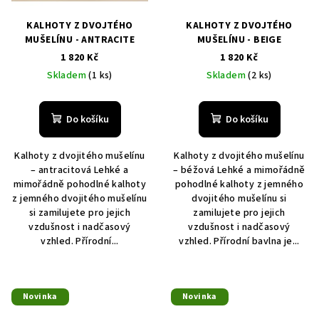
KALHOTY Z DVOJTÉHO
KALHOTY Z DVOJTÉHO
MUŠELÍNU - ANTRACITE
MUŠELÍNU - BEIGE
1 820 Kč
1 820 Kč
Skladem
(1 ks)
Skladem
(2 ks)
Do košíku
Do košíku
Kalhoty z dvojitého mušelínu
Kalhoty z dvojitého mušelínu
– antracitová Lehké a
– béžová Lehké a mimořádně
mimořádně pohodlné kalhoty
pohodlné kalhoty z jemného
z jemného dvojitého mušelínu
dvojitého mušelínu si
si zamilujete pro jejich
zamilujete pro jejich
vzdušnost i nadčasový
vzdušnost i nadčasový
vzhled. Přírodní...
vzhled. Přírodní bavlna je...
Novinka
Novinka