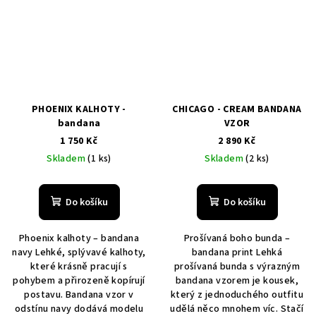
PHOENIX KALHOTY -
CHICAGO - CREAM BANDANA
bandana
VZOR
1 750 Kč
2 890 Kč
Skladem
(1 ks)
Skladem
(2 ks)
Do košíku
Do košíku
Phoenix kalhoty – bandana
Prošívaná boho bunda –
navy Lehké, splývavé kalhoty,
bandana print Lehká
které krásně pracují s
prošívaná bunda s výrazným
pohybem a přirozeně kopírují
bandana vzorem je kousek,
postavu. Bandana vzor v
který z jednoduchého outfitu
odstínu navy dodává modelu
udělá něco mnohem víc. Stačí