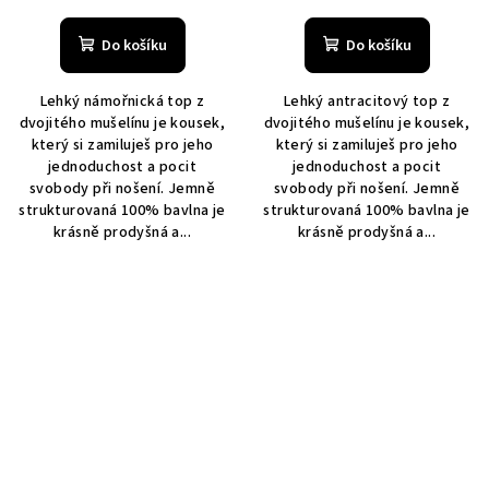
Do košíku
Do košíku
Lehký námořnická top z
Lehký antracitový top z
dvojitého mušelínu je kousek,
dvojitého mušelínu je kousek,
který si zamiluješ pro jeho
který si zamiluješ pro jeho
jednoduchost a pocit
jednoduchost a pocit
svobody při nošení. Jemně
svobody při nošení. Jemně
strukturovaná 100% bavlna je
strukturovaná 100% bavlna je
krásně prodyšná a...
krásně prodyšná a...