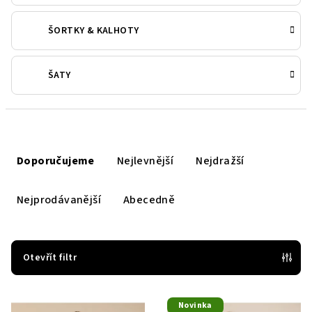
ŠORTKY & KALHOTY
ŠATY
Ř
a
Doporučujeme
Nejlevnější
Nejdražší
z
e
Nejprodávanější
Abecedně
n
í
p
Otevřít filtr
r
V
o
Novinka