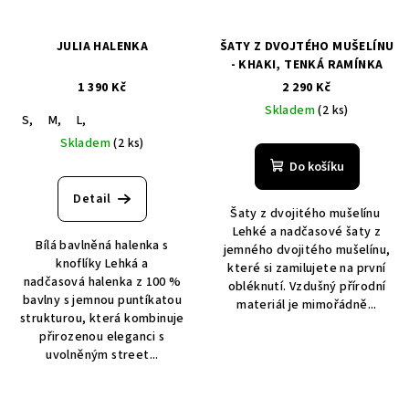
JULIA HALENKA
ŠATY Z DVOJTÉHO MUŠELÍNU
- KHAKI, TENKÁ RAMÍNKA
1 390 Kč
2 290 Kč
Skladem
(2 ks)
S,
M,
L,
Skladem
(2 ks)
Do košíku
Detail
Šaty z dvojitého mušelínu
Lehké a nadčasové šaty z
Bílá bavlněná halenka s
jemného dvojitého mušelínu,
knoflíky Lehká a
které si zamilujete na první
nadčasová halenka z 100 %
obléknutí. Vzdušný přírodní
bavlny s jemnou puntíkatou
materiál je mimořádně...
strukturou, která kombinuje
přirozenou eleganci s
uvolněným street...