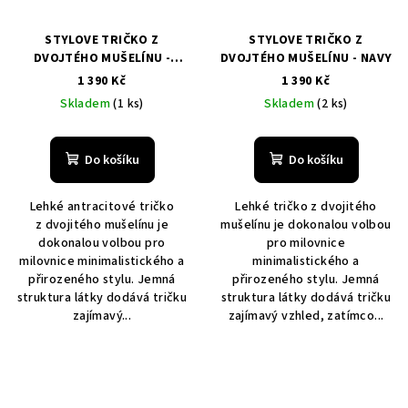
STYLOVE TRIČKO Z
STYLOVE TRIČKO Z
DVOJTÉHO MUŠELÍNU -
DVOJTÉHO MUŠELÍNU - NAVY
ANTHRACITE
1 390 Kč
1 390 Kč
Skladem
(1 ks)
Skladem
(2 ks)
Do košíku
Do košíku
Lehké antracitové tričko
Lehké tričko z dvojitého
z dvojitého mušelínu je
mušelínu je dokonalou volbou
dokonalou volbou pro
pro milovnice
milovnice minimalistického a
minimalistického a
přirozeného stylu. Jemná
přirozeného stylu. Jemná
struktura látky dodává tričku
struktura látky dodává tričku
zajímavý...
zajímavý vzhled, zatímco...