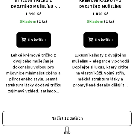
STYLOVE TRIČKO Z
KRÉMOVÉ KALHOTY Z
DVOJTÉHO MUŠELÍNU -
DVOJTÉHO MUŠELÍNU
KRÉMOVÉ
1 390 Kč
1 820 Kč
Skladem
(2 ks)
Skladem
(2 ks)
Do košíku
Do košíku
Lehké krémové tričko z
Luxusní kalhoty z dvojitého
dvojitého mušelínu je
mušelínu – elegance v pohodlí
dokonalou volbou pro
Dopřejte si luxus, který cítíte
milovnice minimalistického a
na vlastní kůži. Volný střih,
přirozeného stylu. Jemná
měkká struktura látky a
struktura látky dodává tričku
promyšlené detaily dělají z...
zajímavý vzhled, zatímco...
Načíst 12 dalších
S
1
2