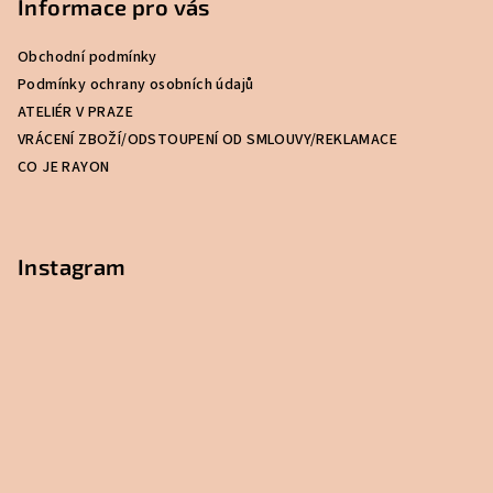
p
Informace pro vás
a
Obchodní podmínky
t
Podmínky ochrany osobních údajů
í
ATELIÉR V PRAZE
VRÁCENÍ ZBOŽÍ/ODSTOUPENÍ OD SMLOUVY/REKLAMACE
CO JE RAYON
Instagram