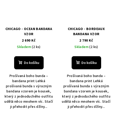
CHICAGO - OCEAN BANDANA
CHICAGO - BORDEAUX
VZOR
BANDANA VZOR
2 690 Kč
2 790 Kč
Skladem
(2 ks)
Skladem
(2 ks)
Do košíku
Do košíku
Prošívaná boho bunda –
Prošívaná boho bunda –
bandana print Lehká
bandana print Lehká
prošívaná bunda s výrazným
prošívaná bunda s výrazným
bandana vzorem je kousek,
bandana vzorem je kousek,
který z jednoduchého outfitu
který z jednoduchého outfitu
udělá něco mnohem víc. Stačí
udělá něco mnohem víc. Stačí
ji přehodit přes džíny...
ji přehodit přes džíny...