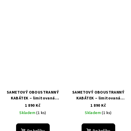
SAMETOVÝ OBOUSTRANNÝ
SAMETOVÝ OBOUSTRANNÝ
KABÁTEK – limitovaná
KABÁTEK – limitovaná
kolekce
kolekce
1 890 Kč
1 890 Kč
Skladem
(1 ks)
Skladem
(1 ks)