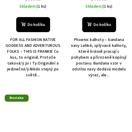
Skladem
(1 ks)
Skladem
(1 ks)
Do košíku
Do košíku
FOR ALL FASHION NATIVE
Phoenix kalhoty – bandana
GODDESS AND ADVENTUROUS
navy Lehké, splývavé kalhoty,
FOLKS – THIS IS FRANKIE Co
které krásně pracují s
kus, to originál. Protože
pohybem a přirozeně kopírují
taková/ý jsi i Ty.Originální a
postavu. Bandana vzor v
jedinečná/ý.Nikdo stejný po
odstínu navy dodává modelu
světě...
výraz, ale...
Novinka