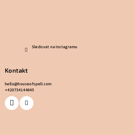
Sledovat na Instagramu
Kontakt
hello
@
houseofspell.com
+420734144645