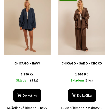
ý
d
p
u
i
k
s
t
p
ů
r
o
d
u
k
CHICAGO - NAVY
CHICAGO - SAKO - CHOCO
t
2 190 Kč
1 999 Kč
ů
Skladem
(3 ks)
Skladem
(1 ks)
Do košíku
Do košíku
Mušelínové kimono – navy
Luxusní kimono z viskózy –