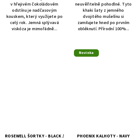
v hřejivém čokoládovém
neuvěřitelně pohodlné. Tyto
odstínu je nadčasovým
khaki šaty z jemného
kouskem, který využijete po
dvojitého mušelínu si
celý rok. Jemná splývavá
zamilujete hned po prvním
viskóza je mimořádně...
obléknutí. Přírodní 100%...
Novinka
ROSEWELL ŠORTKY - BLACK /
PHOENIX KALHOTY - NAVY