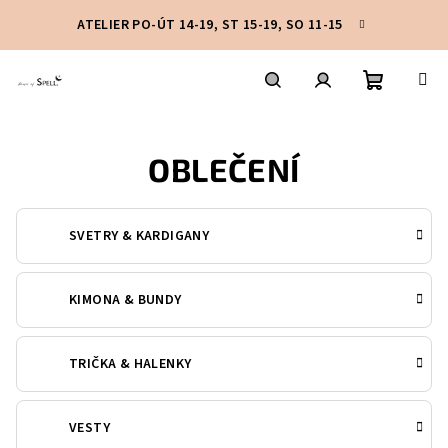
Přejít
ATELIER PO-ÚT 14-19, ST 15-19, SO 11-15
na
obsah
Nákupní
Hledat
Přihlášení
OBLEČENÍ
košík
SVETRY & KARDIGANY
KIMONA & BUNDY
TRIČKA & HALENKY
VESTY