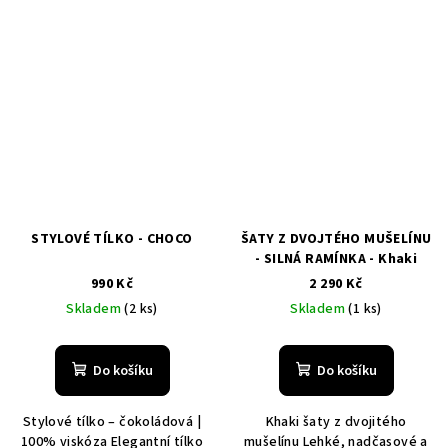
STYLOVÉ TÍLKO - CHOCO
ŠATY Z DVOJTÉHO MUŠELÍNU
- SILNÁ RAMÍNKA - Khaki
990 Kč
2 290 Kč
Skladem
(2 ks)
Skladem
(1 ks)
Do košíku
Do košíku
Stylové tílko – čokoládová |
Khaki šaty z dvojitého
100% viskóza Elegantní tílko
mušelínu Lehké, nadčasové a