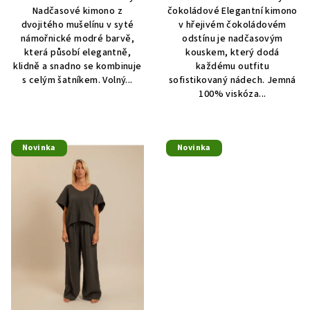
Nadčasové kimono z
čokoládové Elegantní kimono
dvojitého mušelínu v syté
v hřejivém čokoládovém
námořnické modré barvě,
odstínu je nadčasovým
která působí elegantně,
kouskem, který dodá
klidně a snadno se kombinuje
každému outfitu
s celým šatníkem. Volný...
sofistikovaný nádech. Jemná
100% viskóza...
Novinka
Novinka