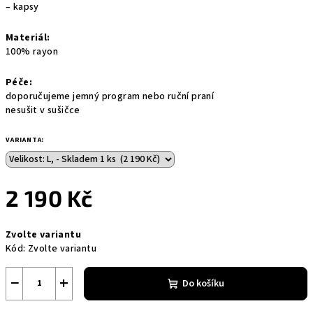
– kapsy
Materiál:
100% rayon
Péče:
doporučujeme jemný program nebo ruční praní
nesušit v sušičce
VARIANTA:
2 190 Kč
Měrná
Zvolte variantu
cena:
Kód:
Zvolte variantu
−
+
Do košíku