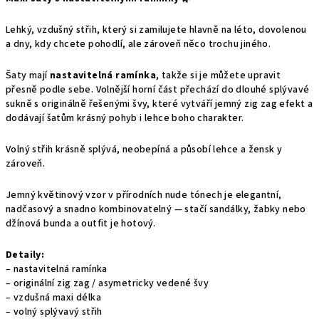
Lehký, vzdušný střih, který si zamilujete hlavně na léto, dovolenou
a dny, kdy chcete pohodlí, ale zároveň něco trochu jiného.
Šaty mají
nastavitelná ramínka
, takže si je můžete upravit
přesně podle sebe. Volnější horní část přechází do dlouhé splývavé
sukně s originálně řešenými švy, které vytváří jemný zig zag efekt a
dodávají šatům krásný pohyb i lehce boho charakter.
Volný střih krásně splývá, neobepíná a působí lehce a žensk y
zároveň.
Jemný květinový vzor v přírodních nude tónech je elegantní,
nadčasový a snadno kombinovatelný — stačí sandálky, žabky nebo
džínová bunda a outfit je hotový.
Detaily:
– nastavitelná ramínka
– originální zig zag / asymetricky vedené švy
– vzdušná maxi délka
– volný splývavý střih