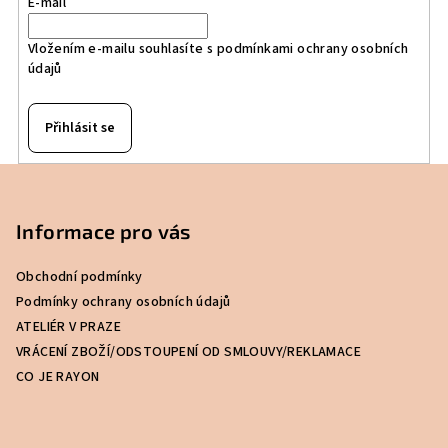
E-mail
Vložením e-mailu souhlasíte s
podmínkami ochrany osobních
údajů
Přihlásit se
Z
á
p
Informace pro vás
a
Obchodní podmínky
t
Podmínky ochrany osobních údajů
í
ATELIÉR V PRAZE
VRÁCENÍ ZBOŽÍ/ODSTOUPENÍ OD SMLOUVY/REKLAMACE
CO JE RAYON