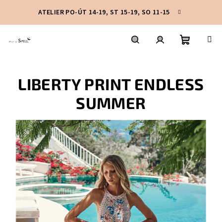
Přejít
ATELIER PO-ÚT 14-19, ST 15-19, SO 11-15
na
obsah
Nákupní
Hledat
Přihlášení
LIBERTY PRINT ENDLESS
košík
SUMMER