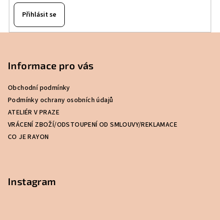
Přihlásit se
Z
á
p
Informace pro vás
a
Obchodní podmínky
t
Podmínky ochrany osobních údajů
í
ATELIÉR V PRAZE
VRÁCENÍ ZBOŽÍ/ODSTOUPENÍ OD SMLOUVY/REKLAMACE
CO JE RAYON
Instagram