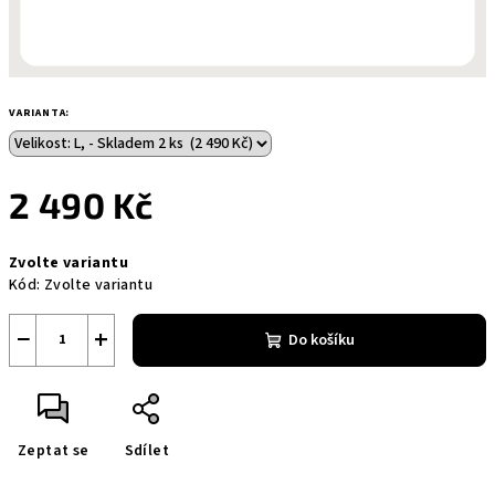
VARIANTA:
2 490 Kč
Měrná
Zvolte variantu
cena:
Kód:
Zvolte variantu
−
+
Do košíku
Zeptat se
Sdílet