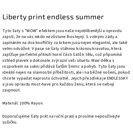
Liberty print endless summer
Tyto šaty s "WOW" efektem jsou naše nejoblíbenější a opravdu
zajistí, že na vás nikdo nezůstane lhostejný. S volnými zády a
zapínáním na dva knoflíčky za krkem jsou nejen elegantní, ale také
velmi odvážné. V pase se šaty stáhnou krásnou kravatou, která
zajišťuje perfektní přilnutí horní části šatů k tělu, což připomíná
vzhled plavek a dokonale zvýrazní vaši siluetu. Maxi délka s
rozporkem na sukni přidává šatům šmrnc a pohyb. Tyto šaty jsou
ideální nejen na slavnostní příležitosti, ale i na běžné nošení, pokud
chcete vypadat naprosto úchvatně. Jejich přezdívka je ENDLESSKY
a jsou opravdu must-have pro každou ženu, která se nebojí
zaujmout.
Materiál: 100% Rayon
Doporučujeme šaty prát na ruční praní a prosíme nepoužívejte
sušičku.