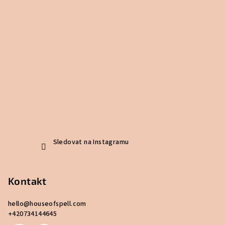
Sledovat na Instagramu
Kontakt
hello
@
houseofspell.com
+420734144645