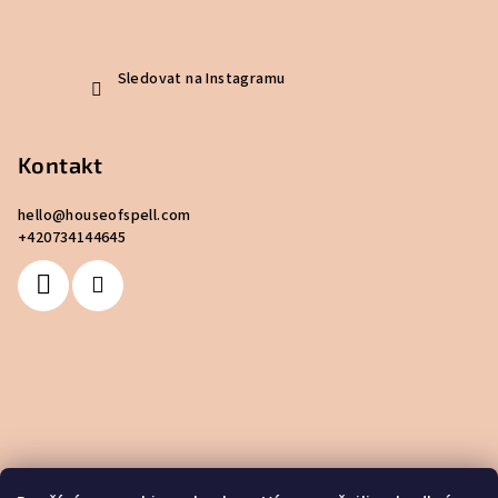
Sledovat na Instagramu
Kontakt
hello
@
houseofspell.com
+420734144645