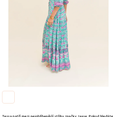
Tessa patří mezi nejoblíbenější střihy značky Jaase. Pokud hledáte