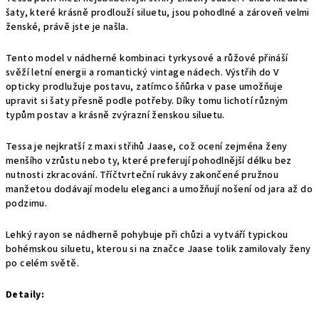
šaty, které krásně prodlouží siluetu, jsou pohodlné a zároveň velmi
ženské, právě jste je našla.
Tento model v nádherné kombinaci tyrkysové a růžové přináší
svěží letní energii a romantický vintage nádech. Výstřih do V
opticky prodlužuje postavu, zatímco šňůrka v pase umožňuje
upravit si šaty přesně podle potřeby. Díky tomu lichotí různým
typům postav a krásně zvýrazní ženskou siluetu.
Tessa je nejkratší z maxi střihů Jaase, což ocení zejména ženy
menšího vzrůstu nebo ty, které preferují pohodlnější délku bez
nutnosti zkracování. Tříčtvrteční rukávy zakončené pružnou
manžetou dodávají modelu eleganci a umožňují nošení od jara až do
podzimu.
Lehký rayon se nádherně pohybuje při chůzi a vytváří typickou
bohémskou siluetu, kterou si na značce Jaase tolik zamilovaly ženy
po celém světě.
Detaily: