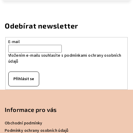
Odebírat newsletter
E-mail
Vložením e-mailu souhlasíte s
podmínkami ochrany osobních
údajů
Přihlásit se
Z
á
p
Informace pro vás
a
Obchodní podmínky
t
Podmínky ochrany osobních údajů