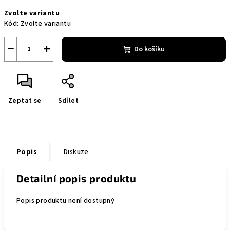
Měrná
Zvolte variantu
cena:
Kód:
Zvolte variantu
−
+
Do košíku
Zeptat se
Sdílet
Popis
Diskuze
Detailní popis produktu
Popis produktu není dostupný