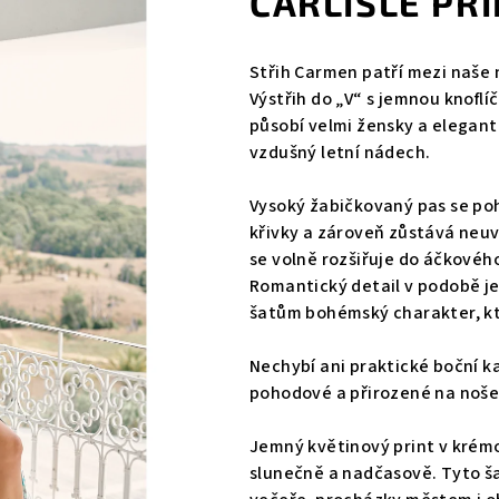
CARLISLE PR
Střih Carmen patří mezi naše 
Výstřih do „V“ s jemnou knoflí
působí velmi žensky a elegant
vzdušný letní nádech.
Vysoký žabičkovaný pas se po
křivky a zároveň zůstává neuv
se volně rozšiřuje do áčkového
Romantický detail v podobě 
šatům bohémský charakter, kte
Nechybí ani praktické boční ka
pohodové a přirozené na noše
Jemný květinový print v krém
slunečně a nadčasově. Tyto ša