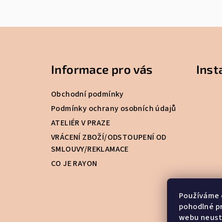
Z
á
Informace pro vás
Ins
p
a
Obchodní podmínky
t
Podmínky ochrany osobních údajů
ATELIÉR V PRAZE
í
VRÁCENÍ ZBOŽÍ/ODSTOUPENÍ OD
SMLOUVY/REKLAMACE
CO JE RAYON
Používáme 
pohodlné pr
webu neustá