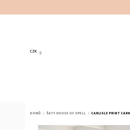
Přejít
na
obsah
CZK
DOMŮ
/
ŠATY HOUSE OF SPELL
/
CARLISLE PRINT CAR