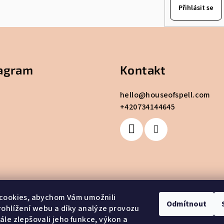
Přihlásit se
tagram
Kontakt
hello
@
houseofspell.com
+420734144645
cookies, abychom Vám umožnili
Odmítnout
ohlížení webu a díky analýze provozu
le zlepšovali jeho funkce, výkon a