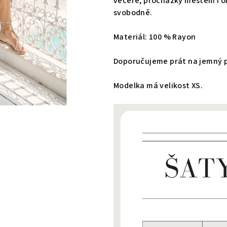
večeře, procházky městem i ob
svobodně.
Materiál: 100 % Rayon
Doporučujeme prát na jemný pr
Modelka má velikost XS.