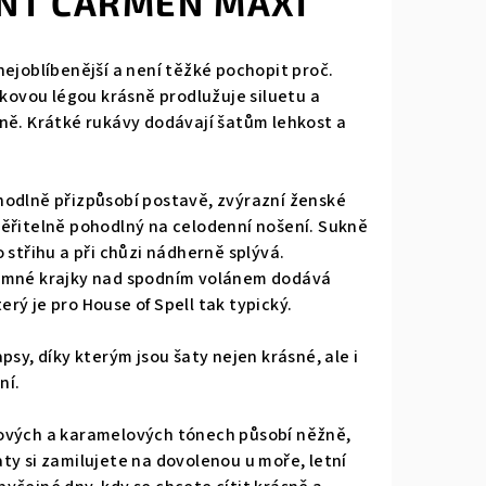
INT CARMEN MAXI
nejoblíbenější a není těžké pochopit proč.
čkovou légou krásně prodlužuje siluetu a
ně. Krátké rukávy dodávají šatům lehkost a
hodlně přizpůsobí postavě, zvýrazní ženské
ěřitelně pohodlný na celodenní nošení. Sukně
 střihu a při chůzi nádherně splývá.
jemné krajky nad spodním volánem dodává
rý je pro House of Spell tak typický.
psy, díky kterým jsou šaty nejen krásné, ale i
ní.
ových a karamelových tónech působí něžně,
ty si zamilujete na dovolenou u moře, letní