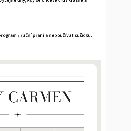
yčejné dny, kdy se chcete cítit krásně a
ogram / ruční praní a nepoužívat sušičku.