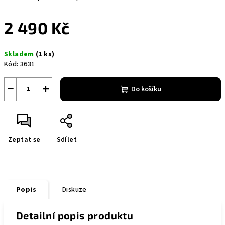
2 490 Kč
Měrná
Skladem
(1 ks)
cena:
Kód:
3631
−
+
Do košíku
Zeptat se
Sdílet
Popis
Diskuze
Detailní popis produktu