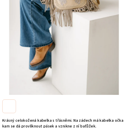
Krásný celokožená kabelka s třásněmi. Na zádech má kabelka očka
kam se dá provlíknout pásek a vznikne z ní baťůžek.