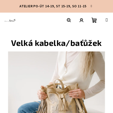
Přejít
ATELIER PO-ÚT 14-19, ST 15-19, SO 11-15
na
obsah
Nákupní
Hledat
Přihlášení
Velká kabelka/baťůžek
košík