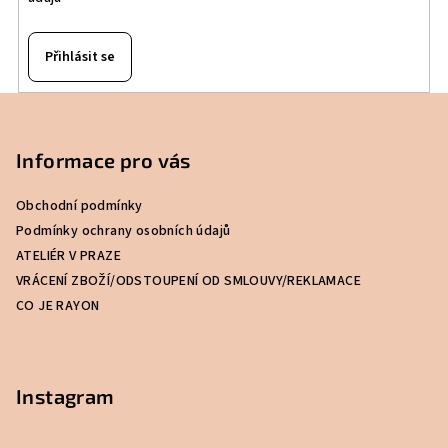
Přihlásit se
Z
á
p
Informace pro vás
a
Obchodní podmínky
t
Podmínky ochrany osobních údajů
í
ATELIÉR V PRAZE
VRÁCENÍ ZBOŽÍ/ODSTOUPENÍ OD SMLOUVY/REKLAMACE
CO JE RAYON
Instagram