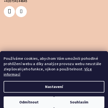
+420734144645
Používáme cookies, abychom Vám umožnili pohodlné
prohlížení webu a díky analýze provozu webu neustále
zlepšovali jeho funkce, výkon a použitelnost.
Více
informací
Nastavení
Copyright 2026
House of Spell
. Všechna práva vyhrazena.
Odmítnout
Souhlasím