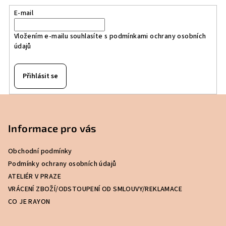
E-mail
Vložením e-mailu souhlasíte s
podmínkami ochrany osobních
údajů
Přihlásit se
Z
á
p
Informace pro vás
a
Obchodní podmínky
t
Podmínky ochrany osobních údajů
í
ATELIÉR V PRAZE
VRÁCENÍ ZBOŽÍ/ODSTOUPENÍ OD SMLOUVY/REKLAMACE
CO JE RAYON