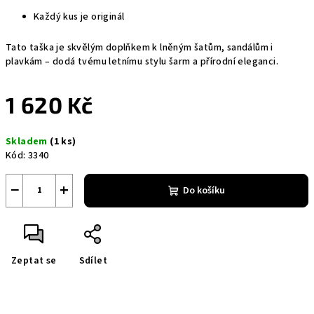
Každý kus je originál
Tato taška je skvělým doplňkem k lněným šatům, sandálům i
plavkám – dodá tvému letnímu stylu šarm a přírodní eleganci.
1 620 Kč
Měrná
Skladem
(1 ks)
cena:
Kód:
3340
−
+
Do košíku
Zeptat se
Sdílet