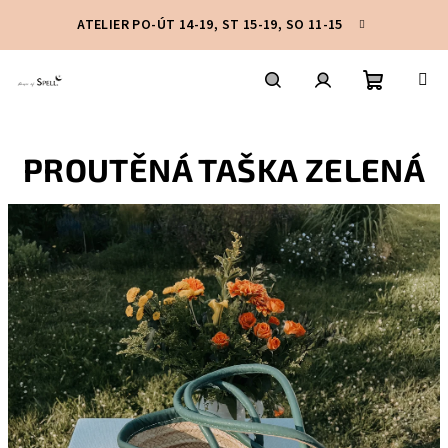
Přejít
ATELIER PO-ÚT 14-19, ST 15-19, SO 11-15
na
obsah
Nákupní
Hledat
Přihlášení
PROUTĚNÁ TAŠKA ZELENÁ
košík