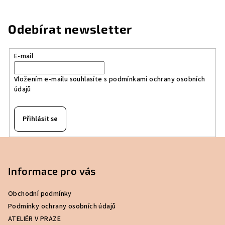
Odebírat newsletter
E-mail
Vložením e-mailu souhlasíte s
podmínkami ochrany osobních
údajů
Přihlásit se
Z
á
p
Informace pro vás
a
Obchodní podmínky
t
Podmínky ochrany osobních údajů
í
ATELIÉR V PRAZE