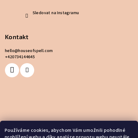
Sledovat na Instagramu
Kontakt
hello
@
houseofspell.com
+420734144645
Používáme cookies, abychom Vám umožnili pohodlné
prohlížení webu a díky analýze provozu webu neustále