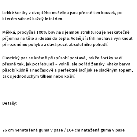
Lehké šortky z dvojitého mušelínu jsou přesně ten kousek, po
kterém sáhneš každý letní den.
Měkká, prodyšná 100% bavlna s jemnou strukturou je neskutečně
příjemná na těle a ideální do tepla. Volnější střih nechává vyniknout
přirozenému pohybu a dává pocit absolutního pohodlí.
Elastický pas se krásně přizpůsobí postavě, takže šortky sedí
přesně tak, jak potřebuješ – volně, ale pořád žensky. Khaky barva
působí klidně a nadčasově a perfektně ladí jak se sladěným topem,
tak s jednoduchým tílkem nebo košilí.
Detaily:
76 cm nenatažená guma v pase / 104 cm natažená guma v pase