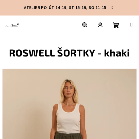
Přejít
ATELIER PO-ÚT 14-19, ST 15-19, SO 11-15
na
obsah
Nákupní
Hledat
Přihlášení
ROSWELL ŠORTKY - khaki
košík