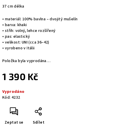
37 cm délka
• materiál: 100% bavlna – dvojitý mušelín
• barva: khaki
• střih: volný, lehce rozšířený
• pas: elastický
• velikost: UNI (cca 36–42)
• vyrobeno v Itálii
Položka byla vyprodána…
1 390 Kč
Měrná
Vyprodáno
cena:
Kód:
4232
Zeptat se
Sdílet