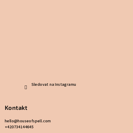
Sledovat na Instagramu
Kontakt
hello
@
houseofspell.com
+420734144645