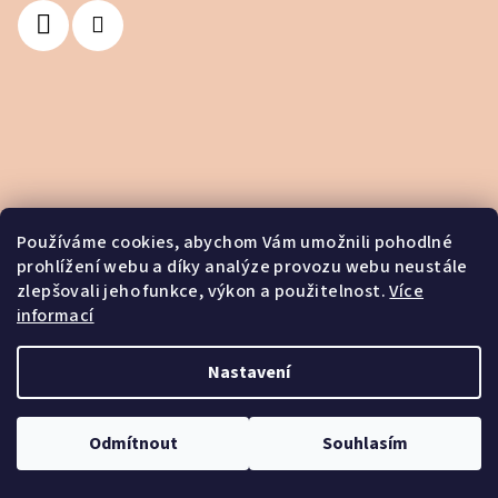
Používáme cookies, abychom Vám umožnili pohodlné
prohlížení webu a díky analýze provozu webu neustále
zlepšovali jeho funkce, výkon a použitelnost.
Více
informací
Nastavení
Copyright 2026
House of Spell
. Všechna práva vyhrazena.
Odmítnout
Souhlasím
Vytvořil Shoptet