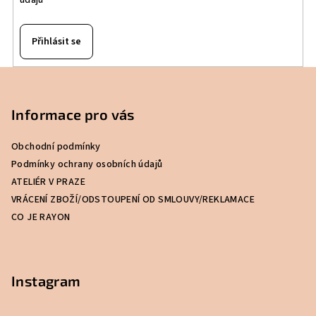
Přihlásit se
Z
á
p
Informace pro vás
a
Obchodní podmínky
t
Podmínky ochrany osobních údajů
í
ATELIÉR V PRAZE
VRÁCENÍ ZBOŽÍ/ODSTOUPENÍ OD SMLOUVY/REKLAMACE
CO JE RAYON
Instagram