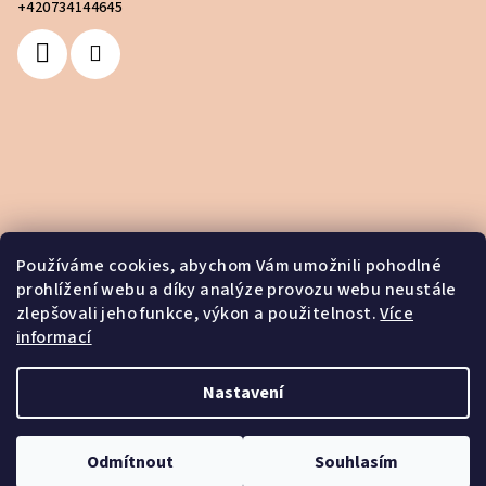
+420734144645
Používáme cookies, abychom Vám umožnili pohodlné
prohlížení webu a díky analýze provozu webu neustále
zlepšovali jeho funkce, výkon a použitelnost.
Více
informací
Nastavení
Copyright 2026
House of Spell
. Všechna práva vyhrazena.
Odmítnout
Souhlasím