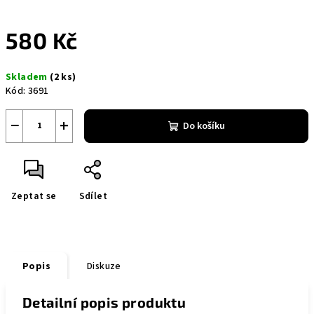
580 Kč
Měrná
Skladem
(2 ks)
cena:
Kód:
3691
−
+
Do košíku
Zeptat se
Sdílet
Popis
Diskuze
Detailní popis produktu