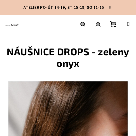
Přejít
ATELIER PO-ÚT 14-19, ST 15-19, SO 11-15
na
obsah
Nákupní
Hledat
Přihlášení
NÁUŠNICE DROPS - zeleny
košík
onyx