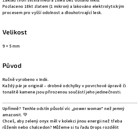
Základ tvoří slitina mědi a zinku bez obsahu niklu.
Pozlaceno 18kt zlatem (1 mikron) a lakováno elektrolytickým
procesem pro vyšší odolnost a dlouhotrvající lesk.
Velikost
9 × 5 mm
Původ
Ručně vyrobeno v Indii.
Každý pár je originál – drobné odchylky v povrchové úpravě či
tonalitě kamene jsou přirozenou součástí jeho jedinečnosti.
Upřímně? Tenhle odstín působí víc „power woman“ než jemný
amazonit. 💚
Chceš, aby zelený onyx měl v kolekci jinou energii než třeba
růženín nebo chalcedon? Můžeme si tu řadu Drops rozdělit