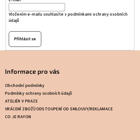
Vložením e-mailu souhlasíte s
podmínkami ochrany osobních
údajů
Přihlásit se
Z
á
p
Informace pro vás
a
Obchodní podmínky
t
Podmínky ochrany osobních údajů
í
ATELIÉR V PRAZE
VRÁCENÍ ZBOŽÍ/ODSTOUPENÍ OD SMLOUVY/REKLAMACE
CO JE RAYON