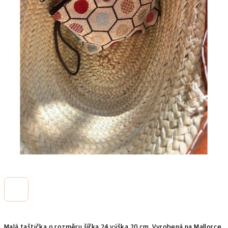
Malá taštička o rozměru šířka 24 výška 20 cm. Vyrobená na Mallorce