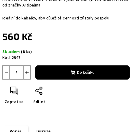
od značky Artipalma.
Ideální do kabelky, aby důležité cennosti zůstaly pospolu.
560 Kč
Měrná
Skladem
(8 ks)
cena:
Kód:
2947
−
+
Do košíku
Zeptat se
Sdílet
Popis
Diskuze