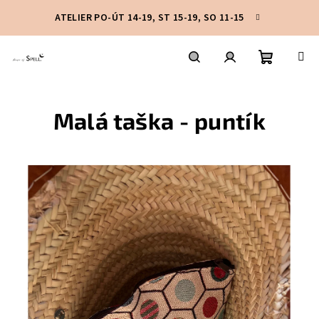
Přejít
ATELIER PO-ÚT 14-19, ST 15-19, SO 11-15
na
obsah
Nákupní
Hledat
Přihlášení
Malá taška - puntík
košík