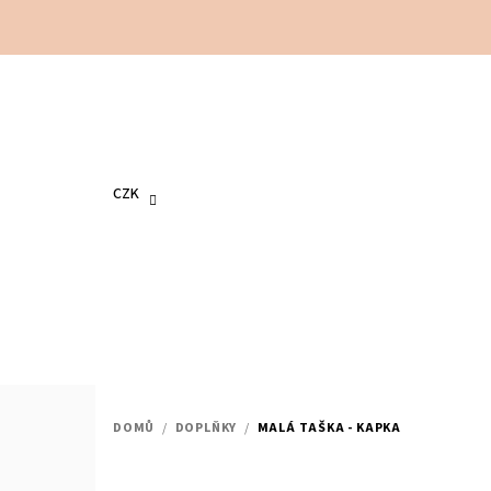
Přejít
na
obsah
CZK
DOMŮ
/
DOPLŇKY
/
MALÁ TAŠKA - KAPKA