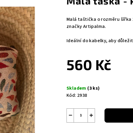
Malá taška -
Malá taštička o rozměru šířka
značky Artipalma.
Ideální do kabelky, aby důleži
560 Kč
Měrná
cena:
Skladem
(3 ks)
Kód:
2938
−
+