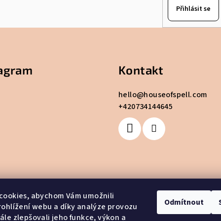
Přihlásit se
tagram
Kontakt
hello
@
houseofspell.com
+420734144645
cookies, abychom Vám umožnili
Odmítnout
ohlížení webu a díky analýze provozu
le zlepšovali jeho funkce, výkon a