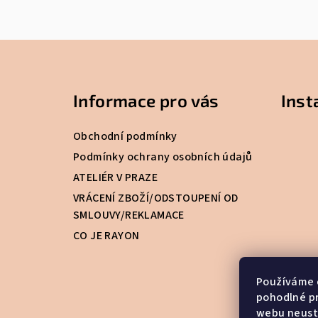
Z
á
Informace pro vás
Ins
p
a
Obchodní podmínky
t
Podmínky ochrany osobních údajů
ATELIÉR V PRAZE
í
VRÁCENÍ ZBOŽÍ/ODSTOUPENÍ OD
SMLOUVY/REKLAMACE
CO JE RAYON
Používáme 
pohodlné pr
webu neustá