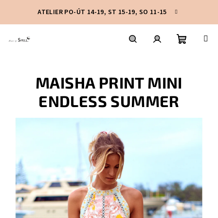
Přejít
ATELIER PO-ÚT 14-19, ST 15-19, SO 11-15
na
obsah
Nákupní
Hledat
Přihlášení
MAISHA PRINT MINI
košík
ENDLESS SUMMER