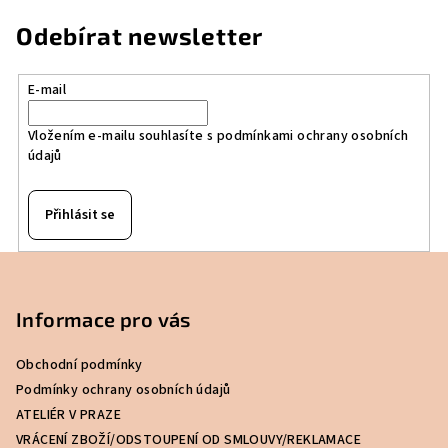
Odebírat newsletter
E-mail
Vložením e-mailu souhlasíte s
podmínkami ochrany osobních
údajů
Přihlásit se
Z
á
p
Informace pro vás
a
Obchodní podmínky
t
Podmínky ochrany osobních údajů
í
ATELIÉR V PRAZE
VRÁCENÍ ZBOŽÍ/ODSTOUPENÍ OD SMLOUVY/REKLAMACE