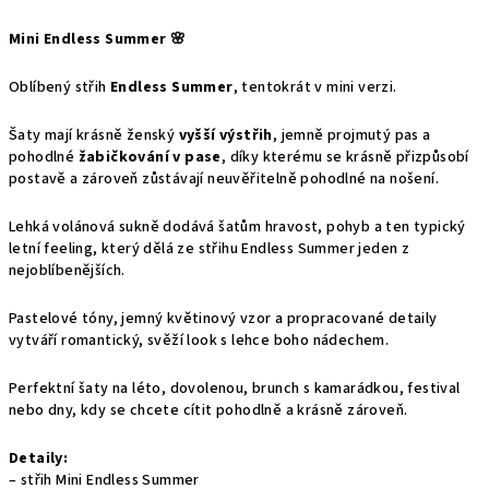
Mini Endless Summer 🌸
Oblíbený střih
Endless Summer
, tentokrát v mini verzi.
Šaty mají krásně ženský
vyšší výstřih
, jemně projmutý pas a
pohodlné
žabičkování v pase
, díky kterému se krásně přizpůsobí
postavě a zároveň zůstávají neuvěřitelně pohodlné na nošení.
Lehká volánová sukně dodává šatům hravost, pohyb a ten typický
letní feeling, který dělá ze střihu Endless Summer jeden z
nejoblíbenějších.
Pastelové tóny, jemný květinový vzor a propracované detaily
vytváří romantický, svěží look s lehce boho nádechem.
Perfektní šaty na léto, dovolenou, brunch s kamarádkou, festival
nebo dny, kdy se chcete cítit pohodlně a krásně zároveň.
Detaily:
– střih Mini Endless Summer