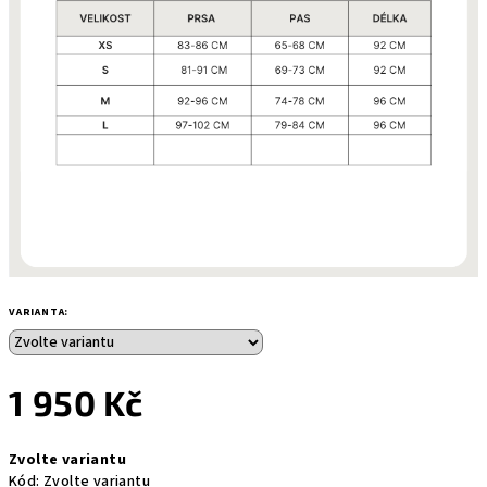
VARIANTA:
1 950 Kč
Měrná
Zvolte variantu
cena:
Kód:
Zvolte variantu