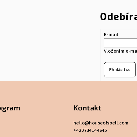
Odebír
E-mail
Vložením e-mai
Přihlásit se
tagram
Kontakt
hello
@
houseofspell.com
+420734144645