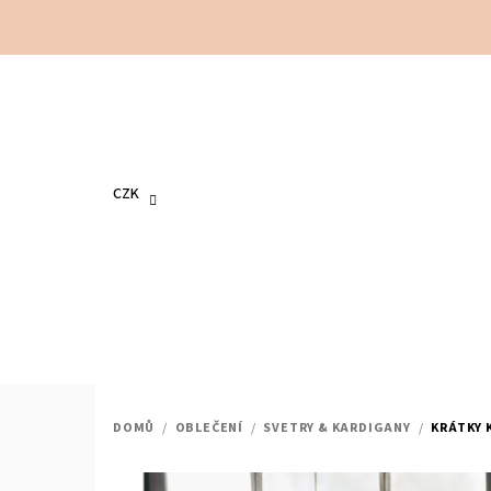
Přejít
na
obsah
CZK
DOMŮ
/
OBLEČENÍ
/
SVETRY & KARDIGANY
/
KRÁTKY 