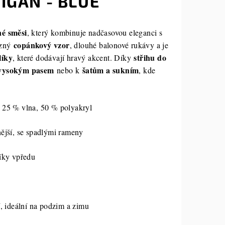
IGAN - BLUE
né směsi
, který kombinuje nadčasovou eleganci s
copánkový vzor
azný
, dlouhé balonové rukávy a je
líky
střihu do
, které dodávají hravý akcent. Díky
 vysokým pasem
šatům a sukním
nebo k
, kde
 25 % vlna, 50 % polyakryl
nější, se spadlými rameny
líky vpředu
í, ideální na podzim a zimu