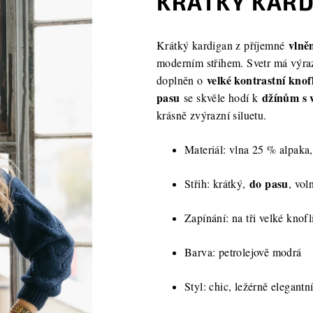
KRÁTKY KARD
vlně
Krátký kardigan z příjemné
moderním střihem. Svetr má výr
velké kontrastní knof
doplněn o
pasu
džínům s
se skvěle hodí k
krásně zvýrazní siluetu.
Materiál: vlna
25 % alpaka,
do pasu
Střih: krátký,
, vol
Zapínání: na tři velké knof
Barva: petrolejově modrá
Styl: chic, ležérně elegantn