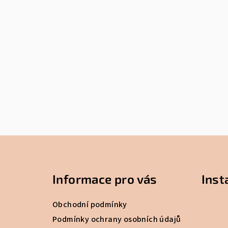
Z
á
Informace pro vás
Ins
p
a
Obchodní podmínky
t
Podmínky ochrany osobních údajů