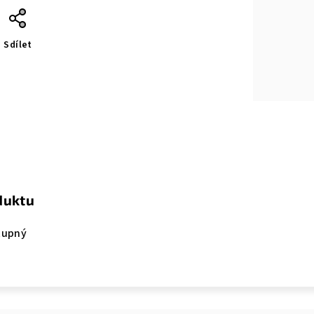
Sdílet
duktu
tupný