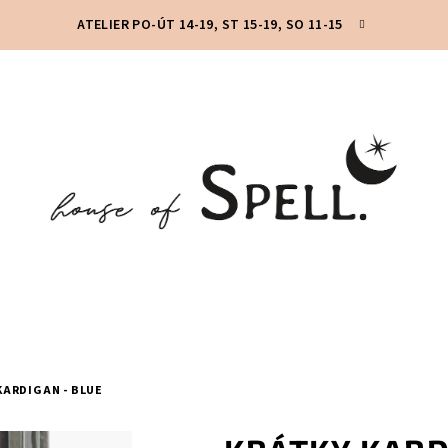
ATELIER PO-ÚT 14-19, ST 15-19, SO 11-15
KARDIGAN - BLUE