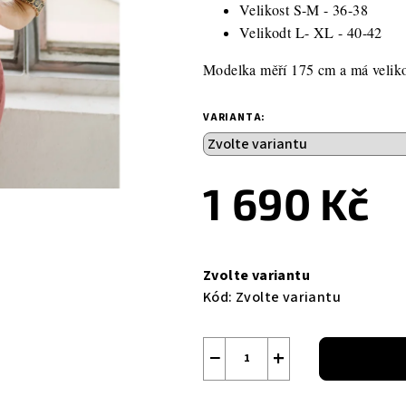
Velikost S-M - 36-38
Velikodt L- XL - 40-42
Modelka měří 175 cm a má velik
VARIANTA:
1 690 Kč
Měrná
cena:
Zvolte variantu
Kód:
Zvolte variantu
−
+