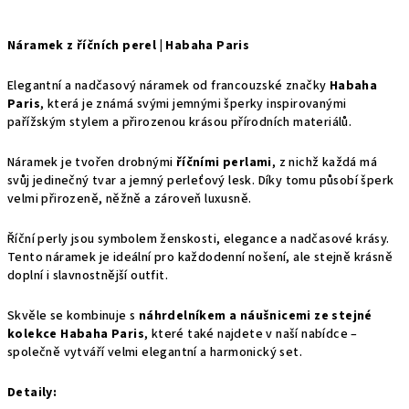
Náramek z říčních perel | Habaha Paris
Elegantní a nadčasový náramek od francouzské značky
Habaha
Paris
, která je známá svými jemnými šperky inspirovanými
pařížským stylem a přirozenou krásou přírodních materiálů.
Náramek je tvořen drobnými
říčními perlami
, z nichž každá má
svůj jedinečný tvar a jemný perleťový lesk. Díky tomu působí šperk
velmi přirozeně, něžně a zároveň luxusně.
Říční perly jsou symbolem ženskosti, elegance a nadčasové krásy.
Tento náramek je ideální pro každodenní nošení, ale stejně krásně
doplní i slavnostnější outfit.
Skvěle se kombinuje s
náhrdelníkem a náušnicemi ze stejné
kolekce Habaha Paris
, které také najdete v naší nabídce –
společně vytváří velmi elegantní a harmonický set.
Detaily: