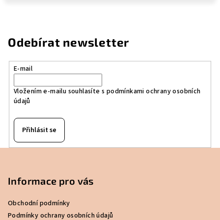
Odebírat newsletter
E-mail
Vložením e-mailu souhlasíte s
podmínkami ochrany osobních
údajů
Přihlásit se
Z
á
p
Informace pro vás
a
Obchodní podmínky
t
Podmínky ochrany osobních údajů