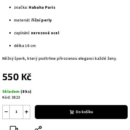
značka:
Habaha Paris
materiál:
říční perly
zapínání:
nerezová ocel
délka 16 cm
Něžný šperk, který podtrhne přirozenou eleganci každé ženy.
550 Kč
Měrná
Skladem
(8 ks)
cena:
Kód:
3823
−
+
Do košíku