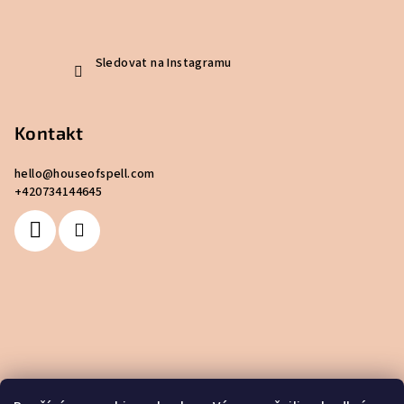
Sledovat na Instagramu
Kontakt
hello
@
houseofspell.com
+420734144645