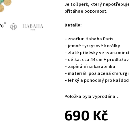
Je to šperk, který nepotřebuje
přitáhne pozornost.
Detaily:
– značka: Habaha Paris
– jemné tyrkysové korálky
– zlaté přívěsky ve tvaru minc
– délka: cca 44 cm + prodlužov
– zapínání na karabinku
– materiál: pozlacená chirurg
– lehký a pohodlný pro každo
Položka byla vyprodána…
690 Kč
Měrná