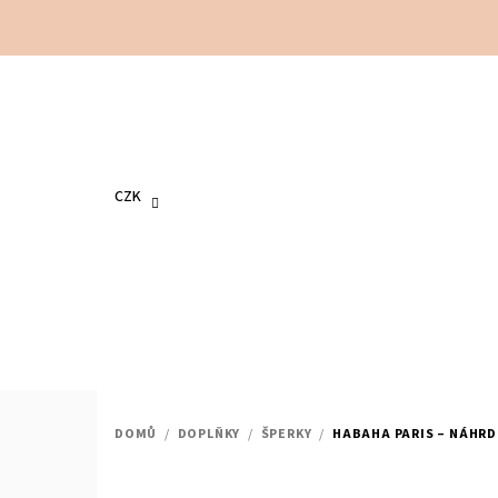
Přejít
na
obsah
CZK
DOMŮ
/
DOPLŇKY
/
ŠPERKY
/
HABAHA PARIS – NÁHRD