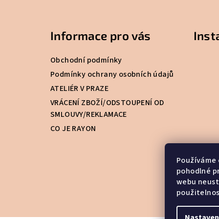
Z
á
Informace pro vás
Ins
p
a
Obchodní podmínky
t
Podmínky ochrany osobních údajů
ATELIÉR V PRAZE
í
VRÁCENÍ ZBOŽÍ/ODSTOUPENÍ OD
SMLOUVY/REKLAMACE
CO JE RAYON
Používáme 
pohodlné pr
webu neustá
použitelno
Nastaven