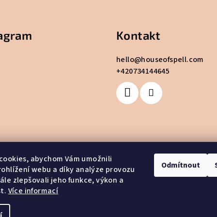
tagram
Kontakt
hello
@
houseofspell.com
+420734144645
cookies, abychom Vám umožnili
Odmítnout
ohlížení webu a díky analýze provozu
le zlepšovali jeho funkce, výkon a
st.
Více informací
Sledovat na Instagramu
í