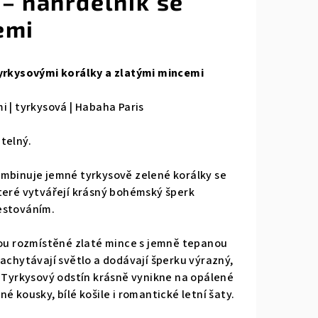
 – náhrdelník se
emi
tyrkysovými korálky a zlatými mincemi
i | tyrkysová | Habaha Paris
telný.
ombinuje jemné tyrkysově zelené korálky se
teré vytvářejí krásný bohémský šperk
estováním.
sou rozmístěné zlaté mince s jemně tepanou
zachytávají světlo a dodávají šperku výrazný,
. Tyrkysový odstín krásně vynikne na opálené
é kousky, bílé košile i romantické letní šaty.