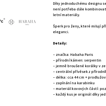
Díky jednoduchému designu se
není potřeba dále kombinovat.
letní materiály.
Šperk pro ženy, které milují p
eleganci.
Detaily:
– značka: Habaha Paris
– přírodní kámen: serpentin
– jemně broušené korálky v z
– centrální přívěsek z přírod
– délka: cca 44 cm + prodlužov
– zapínání na karabinku
– materiál kovových částí: po
– každý kus je originál díky 