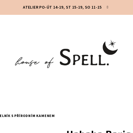
ATELIER PO-ÚT 14-19, ST 15-19, SO 11-15
ELNÍK S PŘÍRODNÍM KAMENEM