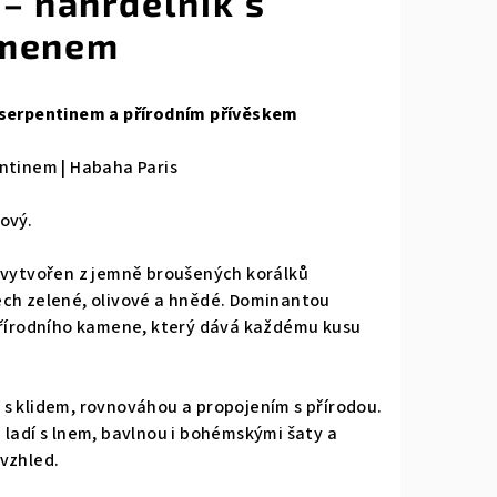
– náhrdelník s
amenem
 serpentinem a přírodním přívěskem
ntinem | Habaha Paris
ový.
 vytvořen z jemně broušených korálků
ech zelené, olivové a hnědé. Dominantou
 přírodního kamene, který dává každému kusu
s klidem, rovnováhou a propojením s přírodou.
 ladí s lnem, bavlnou i bohémskými šaty a
vzhled.