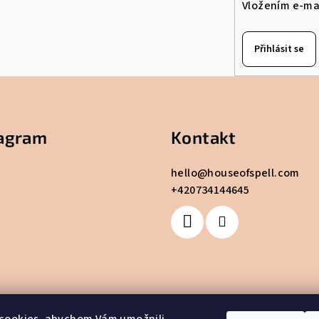
Vložením e-mai
Přihlásit se
tagram
Kontakt
hello
@
houseofspell.com
+420734144645