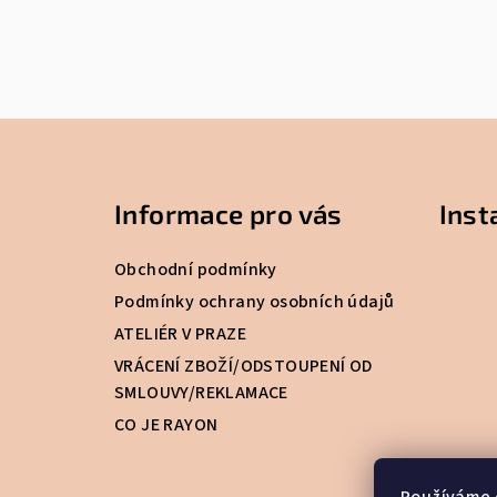
Z
á
Informace pro vás
Ins
p
a
Obchodní podmínky
t
Podmínky ochrany osobních údajů
ATELIÉR V PRAZE
í
VRÁCENÍ ZBOŽÍ/ODSTOUPENÍ OD
SMLOUVY/REKLAMACE
CO JE RAYON