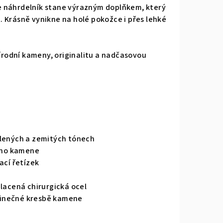
 náhrdelník stane výrazným doplňkem, který
 Krásně vynikne na holé pokožce i přes lehké
řírodní kameny, originalitu a nadčasovou
elených a zemitých tónech
ního kamene
ací řetízek
zlacená chirurgická ocel
jedinečné kresbě kamene