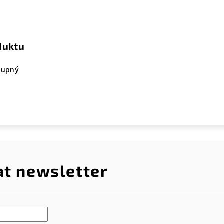
duktu
tupný
at newsletter