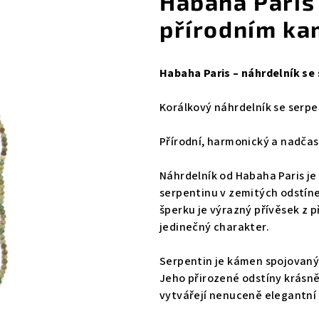
Habaha Paris 
přírodním k
Habaha Paris – náhrdelník se
Korálkový náhrdelník se serpe
Přírodní, harmonický a nadčas
Náhrdelník od Habaha Paris je
serpentinu v zemitých odstín
šperku je výrazný přívěsek z
jedinečný charakter.
Serpentin je kámen spojovaný 
Jeho přirozené odstíny krásně
vytvářejí nenuceně elegantní 