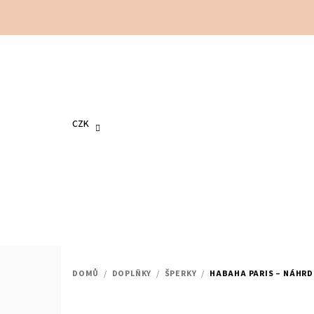
Přejít
na
obsah
CZK
DOMŮ
/
DOPLŇKY
/
ŠPERKY
/
HABAHA PARIS – NÁHRD