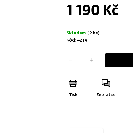
1 190 Kč
Měrná
cena:
Skladem
(2 ks)
Kód:
4214
−
+
Tisk
Zeptat se