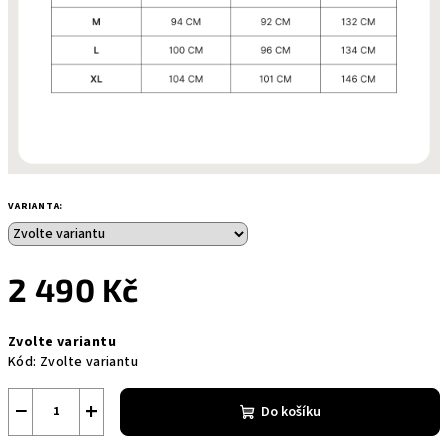
VARIANTA:
2 490 Kč
Měrná
Zvolte variantu
cena:
Kód:
Zvolte variantu
−
+
Do košíku