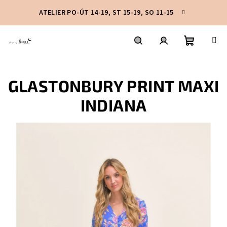
Přejít
ATELIER PO-ÚT 14-19, ST 15-19, SO 11-15
na
obsah
Nákupní
Hledat
Přihlášení
GLASTONBURY PRINT MAXI
košík
INDIANA