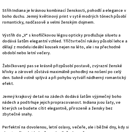
Střih Indiana je krásnou kombinací ženskosti, pohodlí a elegance v
boho duchu. Jemný květinový print v sytě modrých tónech působí
romanticky, nadčasově a velmi ženským dojmem.
Výstřih do „V“ s knoflíčkovou légou opticky prodlužuje siluetu a
dodává šatům elegantní vzhled. Tříčtvrteční rukávy působí lehce a
dělají z modelu ideální kousek nejen na léto, ale i na přechodné
období nebo letní večery.
Žabičkovaný pas se krásně přizpůsobí postavě, zvýrazní ženské
křivky a zároveň zůstává maximálně pohodlný na nošení po celý
den. Sukně volně splývá a při pohybu vytváří nádherný romantický
efekt.
Jemný krajkový detail na zádech dodává šatům výjimečný boho
nádech a podtrhuje jejich propracovanost. Indiana jsou šaty, ve
kterých se budete cítit elegantně, přirozeně a žensky bez
zbytečné snahy.
Perfektní na dovolenou, letní oslavy, večeře, ale i běžné dny, kdy si