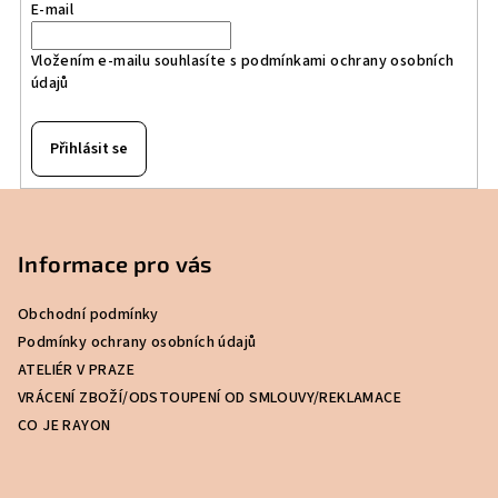
E-mail
Vložením e-mailu souhlasíte s
podmínkami ochrany osobních
údajů
Přihlásit se
Z
á
p
Informace pro vás
a
Obchodní podmínky
t
Podmínky ochrany osobních údajů
í
ATELIÉR V PRAZE
VRÁCENÍ ZBOŽÍ/ODSTOUPENÍ OD SMLOUVY/REKLAMACE
CO JE RAYON