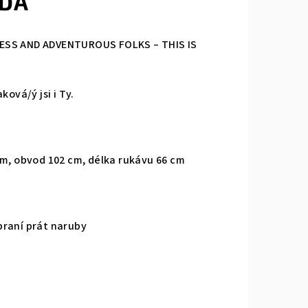
NDA
ESS AND ADVENTUROUS FOLKS – THIS IS
ková/ý jsi i Ty.
cm, obvod 102 cm, délka rukávu 66 cm
praní prát naruby