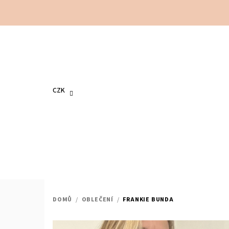
Přejít
na
obsah
CZK
DOMŮ
/
OBLEČENÍ
/
FRANKIE BUNDA