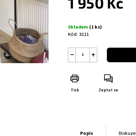
1 950 Kč
Měrná
cena:
Skladem
(1 ks)
Kód:
3211
−
+
Tisk
Zeptat se
Popis
Diskuze