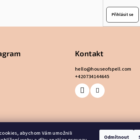
Přihlásit se
tagram
Kontakt
hello
@
houseofspell.com
+420734144645
cookies, abychom Vám umožnili
Odmítnout