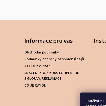
Z
á
Informace pro vás
Ins
p
a
Obchodní podmínky
t
Podmínky ochrany osobních údajů
ATELIÉR V PRAZE
í
VRÁCENÍ ZBOŽÍ/ODSTOUPENÍ OD
SMLOUVY/REKLAMACE
CO JE RAYON
Používáme 