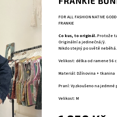
FRANKIE BU
FOR ALL FASHION NATIVE GODD
FRANKIE
Co kus, to originál.
Protože ta
Originální a jedinečná/ý.
Nikdo stejný po světě neběhá.
Velikost: délka od ramene 56 
Materiál: Džínovina + tkanina
Praní: Vyzkoušeno na jedmné 
Velikost: M