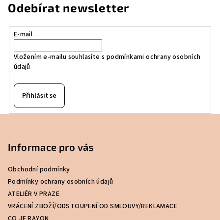
Odebírat newsletter
E-mail
Vložením e-mailu souhlasíte s
podmínkami ochrany osobních
údajů
Přihlásit se
Z
á
p
Informace pro vás
a
Obchodní podmínky
t
Podmínky ochrany osobních údajů
í
ATELIÉR V PRAZE
VRÁCENÍ ZBOŽÍ/ODSTOUPENÍ OD SMLOUVY/REKLAMACE
CO JE RAYON