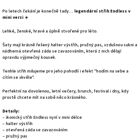
Po letech čekání je konečně tady…
legendární střih Endless v
mini verzi
☀️
Lehké, ženské, hravé a úplně stvořené pro léto.
Šaty mají krásně řešený halter výstřih, pružný pas, vzdušnou sukni a
nádherná otevřená záda se zavazováním, která z nich dělají
opravdu výjimečný kousek.
Tenhle střih milujeme pro jeho pohodlí i efekt "hodím na sebe a
cítím se skvěle".
Perfektní na dovolenou, letní večery, brunch, festival i dny, kdy
prostě chcete mít na sobě něco krásného.
Detaily:
– ikonický střih Endless nyní v mini délce
– halter výstřih
– otevřená záda se zavazováním
– pružný pas