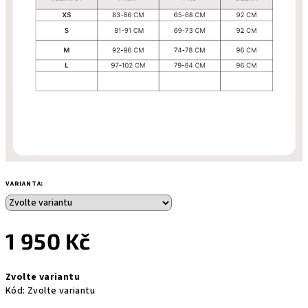
VARIANTA:
1 950 Kč
Měrná
Zvolte variantu
cena:
Kód:
Zvolte variantu